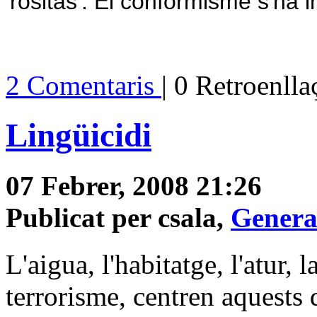
'rositas'. El conformisme s'ha i
2 Comentaris
| 0 Retroenll
Lingüicidi
07 Febrer, 2008 21:26
Publicat per csala,
Genera
L'aigua, l'habitatge, l'atur, 
terrorisme, centren aquests 