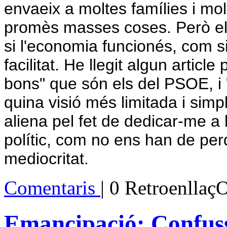
envaeix a moltes famílies i mol
promès masses coses. Però ell
si l'economia funcionés, com s
facilitat. He llegit algun articl
bons" que són els del PSOE, i "
quina visió més limitada i simp
aliena pel fet de dedicar-me a
polític, com no ens han de perd
mediocritat.
Comentaris
| 0 Retroenllaç
Emancipació: Confuss