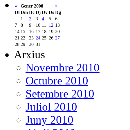
«
Gener 2008
»
Dl
Dm
Dc
Dj
Dv
Ds
Dg
1
2
3
4
5
6
7
8
9
10
11
12
13
14
15
16
17
18
19
20
21
22
23
24
25
26
27
28
29
30
31
Arxius
Novembre 2010
Octubre 2010
Setembre 2010
Juliol 2010
Juny 2010