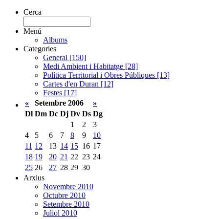
Cerca
Menú
Albums
Categories
General [150]
Medi Ambient i Habitatge [28]
Política Territorial i Obres Públiques [13]
Cartes d'en Duran [12]
Festes [17]
«
Setembre 2006
»
Dl
Dm
Dc
Dj
Dv
Ds
Dg
1
2
3
4
5
6
7
8
9
10
11
12
13
14
15
16
17
18
19
20
21
22
23
24
25
26
27
28
29
30
Arxius
Novembre 2010
Octubre 2010
Setembre 2010
Juliol 2010