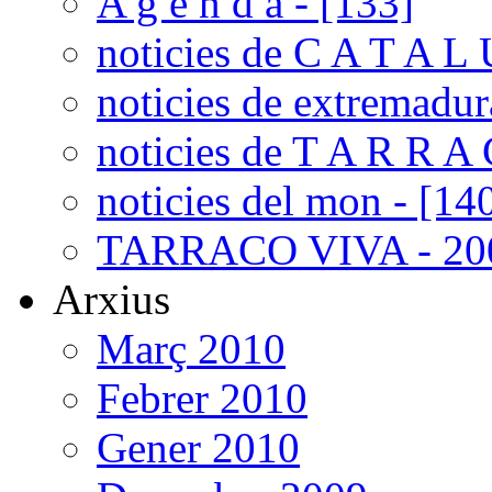
A g e n d a - [133]
noticies de C A T A L 
noticies de extremadur
noticies de T A R R A 
noticies del mon - [14
TARRACO VIVA - 200
Arxius
Març 2010
Febrer 2010
Gener 2010