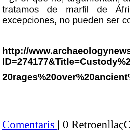
tratamos de marfil de Áf
excepciones, no pueden ser c
http://www.archaeologynews
ID=274177&Title=Custody%2
20rages%20over%20ancient%
Comentaris
| 0 Retroenllaç