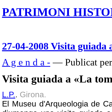
PATRIMONI HISTOR
27-04-2008 Visita guiad
A g e n d a -
— Publicat per
Visita guiada a «La t
L.P.
.
Girona.
El Museu d'Arqueologia de Ca