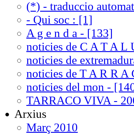
(*) - traduccio automat
- Qui soc : [1]
A g e n d a - [133]
noticies de C A T A L 
noticies de extremadur
noticies de T A R R A 
noticies del mon - [14
TARRACO VIVA - 200
Arxius
Març 2010