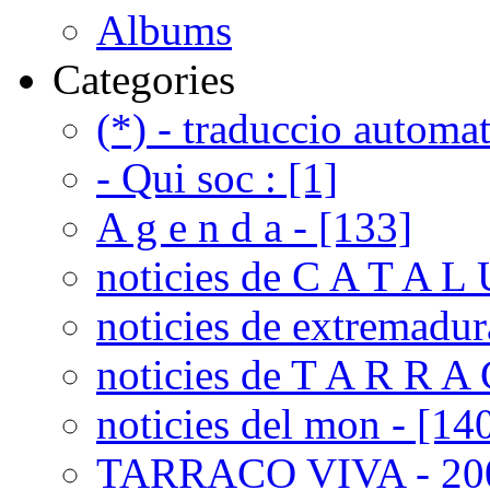
Albums
Categories
(*) - traduccio automat
- Qui soc : [1]
A g e n d a - [133]
noticies de C A T A L 
noticies de extremadur
noticies de T A R R A 
noticies del mon - [14
TARRACO VIVA - 200