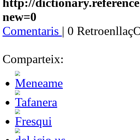
http://dictionary.referenc
new=0
Comentaris
| 0 Retroenllaç
Comparteix: