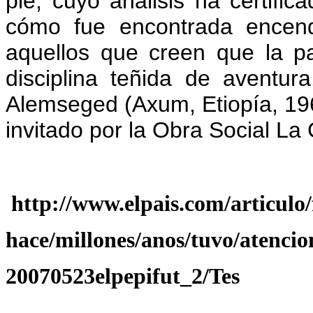
pie, cuyo análisis ha certifi
cómo fue encontrada encen
aquellos que creen que la p
disciplina teñida de aventur
Alemseged (Axum, Etiopía, 196
invitado por la Obra Social La 
http://www.elpais.com/articulo/
hace/millones/anos/tuvo/atenci
20070523elpepifut_2/Tes