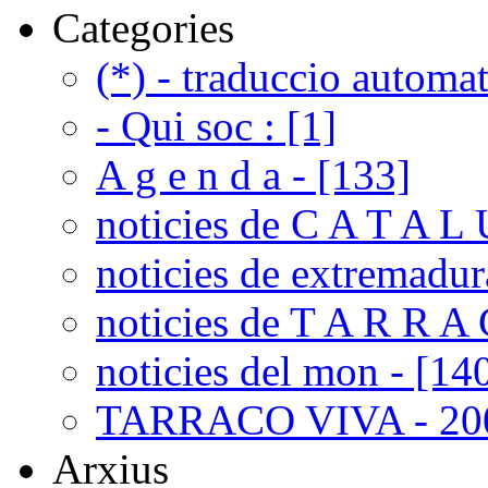
Categories
(*) - traduccio automat
- Qui soc : [1]
A g e n d a - [133]
noticies de C A T A L 
noticies de extremadur
noticies de T A R R A 
noticies del mon - [14
TARRACO VIVA - 200
Arxius