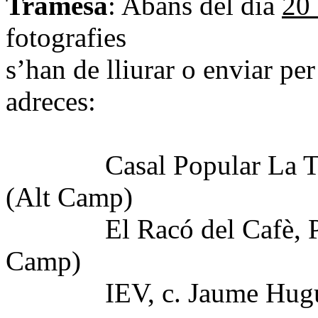
Tramesa
: Abans del dia
20
fotografies
s’han de lliurar o enviar pe
adreces:
Casal Popular La Turba
(Alt Camp)
El Racó del Cafè, Pç de
Camp)
IEV, c. Jaume Huguet 1