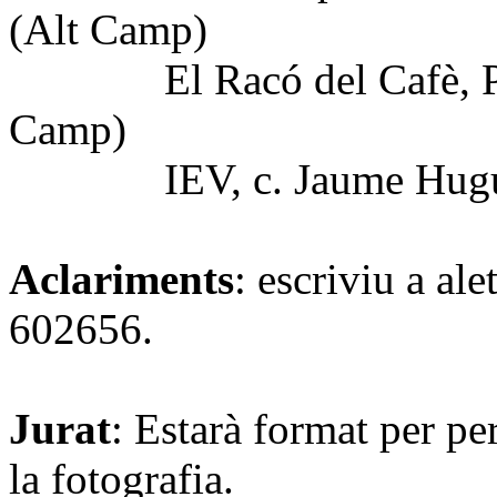
(Alt Camp)
El Racó del Cafè, Pç de
Camp)
IEV, c. Jaume Huguet 1
Aclariments
: escriviu a al
602656.
Jurat
: Estarà format per pe
la fotografia.