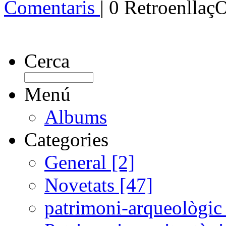
Comentaris
| 0 Retroenllaç
Cerca
Menú
Albums
Categories
General [2]
Novetats [47]
patrimoni-arqueològic 