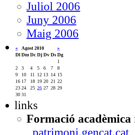
Juliol 2006
Juny 2006
Maig 2006
«
Agost 2010
»
Dl
Dm
Dc
Dj
Dv
Ds
Dg
1
2
3
4
5
6
7
8
9
10
11
12
13
14
15
16
17
18
19
20
21
22
23
24
25
26
27
28
29
30
31
links
Formació acadèmica i
patrimoni.gencat.cat