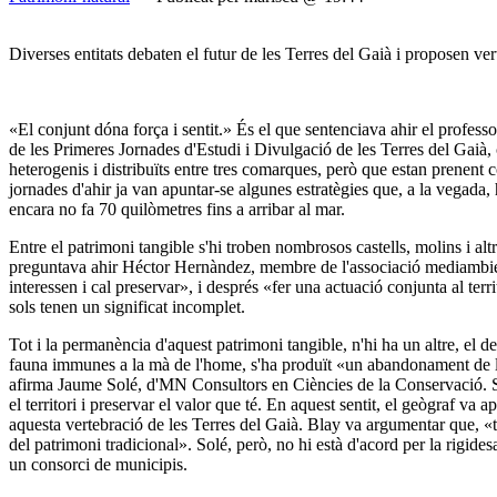
Diverses entitats debaten el futur de les Terres del Gaià i proposen vert
«El conjunt dóna força i sentit.» És el que sentenciava ahir el profess
de les Primeres Jornades d'Estudi i Divulgació de les Terres del Gaià,
heterogenis i distribuïts entre tres comarques, però que estan prenent co
jornades d'ahir ja van apuntar-se algunes estratègies que, a la vegada, 
encara no fa 70 quilòmetres fins a arribar al mar.
Entre el patrimoni tangible s'hi troben nombrosos castells, molins i alt
preguntava ahir Héctor Hernàndez, membre de l'associació mediambiental
interessen i cal preservar», i després «fer una actuació conjunta al ter
sols tenen un significat incomplet.
Tot i la permanència d'aquest patrimoni tangible, n'hi ha un altre, el de
fauna immunes a la mà de l'home, s'ha produït «un abandonament de l'acti
afirma Jaume Solé, d'MN Consultors en Ciències de la Conservació. Sol
el territori i preservar el valor que té. En aquest sentit, el geògraf v
aquesta vertebració de les Terres del Gaià. Blay va argumentar que, «to
del patrimoni tradicional». Solé, però, no hi està d'acord per la rigide
un consorci de municipis.