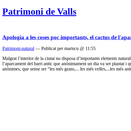
Patrimoni de Valls
Apologia a les coses poc importants, el cactus de l'ap
Patrimoni-natural
— Publicat per mariscu @ 11:55
Malgrat l’interior de la ciutat no disposa d’importants elements natura
l’aparcament del barri antic que anònimament un dia va ser plantat i que 
anònimes, que sense ser “les més grans,... les més velles,...les més an