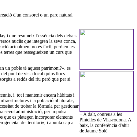
 creació d'un consorci o un parc natural
lay i que resumeix l'essència dels debats
ersos nuclis que integren la seva conca,
ració actualment no és fàcil, però en les
les terres que ressegueixen un curs que
uan un poble té aquest patrimoni?», es
del punt de vista local quins llocs
sorgits a redós del riu però que per si
nnis, i, tot i mantenir encara hàbitats i
raestructures i la població al litoral»,
ssitat de trobar la fórmula per gestionar
qualsevol administració, per impulsar
+
A dalt, conreus a les
mps que es plategen incorporar elements
Pintelles de Vila-rodona. A
ogeneïtat del territori», i apunta cap a
baix, la conferència d'ahir
de Jaume Solé.