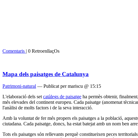
Comentaris
| 0 RetroenllaçOs
Mapa dels paisatges de Catalunya
Patrimoni-natural
— Publicat per mariscu @ 15:15
L'elaboració dels set
catàlegs de paisatge
ha permès obtenir, finalment,
més elevades del continent europeu. Cada paisatge (anomenat tècnicament
l'anàlisi de molts factors i de la seva interacció.
Amb la voluntat de fer més propers els paisatges a la població, aquest
ciutadana. Cada paisatge, doncs, ha estat batejat amb un nom ben arrel
Tots els paisatges són rellevants perquè constitueixen peces territoria