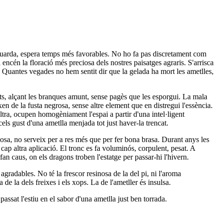
reguarda, espera temps més favorables. No ho fa pas discretament com
i encén la floració més preciosa dels nostres paisatges agraris. S'arrisca
s. Quantes vegades no hem sentit dir que la gelada ha mort les ametlles,
ts, alçant les branques amunt, sense pagès que les esporgui. La mala
n de la fusta negrosa, sense altre element que en distregui l'essència.
ltra, ocupen homogèniament l'espai a partir d'una intel·ligent
els gust d'una ametlla menjada tot just haver-la trencat.
enyosa, no serveix per a res més que per fer bona brasa. Durant anys les
 cap altra aplicació. El tronc es fa voluminós, corpulent, pesat. A
an caus, on els dragons troben l'estatge per passar-hi l'hivern.
agradables. No té la frescor resinosa de la del pi, ni l'aroma
a de la dels freixes i els xops. La de l'ametller és insulsa.
a passat l'estiu en el sabor d'una ametlla just ben torrada.