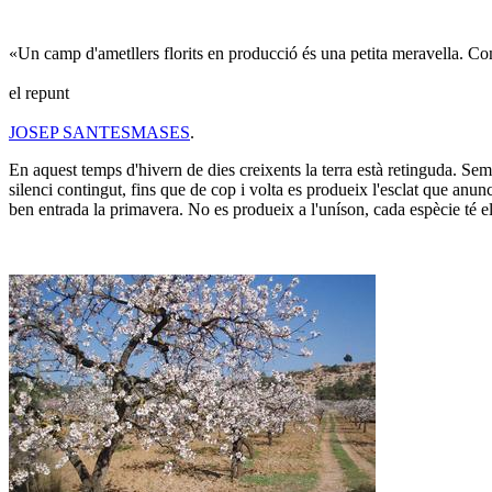
«Un camp d'ametllers florits en producció és una petita meravella. Co
el repunt
JOSEP SANTESMASES
.
En aquest temps d'hivern de dies creixents la terra està retinguda. Se
silenci contingut, fins que de cop i volta es produeix l'esclat que anun
ben entrada la primavera. No es produeix a l'uníson, cada espècie té e