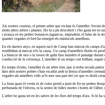
Als nostres conreus, el primer arbre que esclata és l'ametller. Sovin
molts altres arbres i plantes. Ho fa a pit descobert i s'ho gasta tot en 
i avança en les petites bonances jugant-se, imprudent, el futur de la d
quantes vegades el fred ha ennegrit els minúsculs ametllons.
En els darrers anys, en aquest racó de Camp han minvat els camps d'am
rendibilitat al mercat n'és la causa. Un camp d'ametllers florits en pr
La blancor de neu o la rossor de galta fina inunden el paisatge durant
conducció de la creixença. L'ametller té un temps curt brillant, seguit 
En temps d'estiu, l'ametller és un arbre trist, que si troba secada pate
llars dels nostres pobles s'han escalfat amb la llenya d'ametller cremada
vegades als ametllers vells se'ls mor una part del cor que es desfà crea
La fusta quan és verda és de color pernil a punt de fer-ne petites llesqu
perfumada de l'olivera, ni la sentor de fulles mortes i bolets de l'àlber, 
L'arbre ho gasta tot en les salves de les flors del temps d'ara. Si hi ha s