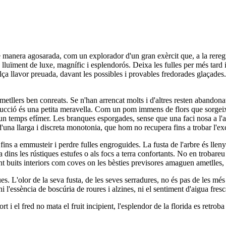
t de manera agosarada, com un explorador d'un gran exèrcit que, a la re
un lluïment de luxe, magnífic i esplendorós. Deixa les fulles per més tard 
olça llavor preuada, davant les possibles i provables fredorades glaçade
etllers ben conreats. Se n'han arrencat molts i d'altres resten abandona
oducció és una petita meravella. Com un pom immens de flors que sorgeixe
 un temps efímer. Les branques esporgades, sense que una faci nosa a l'a
d'una llarga i discreta monotonia, que hom no recupera fins a trobar l'exc
ix fins a emmusteir i perdre fulles engroguides. La fusta de l'arbre és ll
 dins les rústiques estufes o als focs a terra confortants. No en trobareu
nt buits interiors com coves on les bèsties previsores amaguen ametlles, f
es. L'olor de la seva fusta, de les seves serradures, no és pas de les més 
ni l'essència de boscúria de roures i alzines, ni el sentiment d'aigua fresc
ort i el fred no mata el fruit incipient, l'esplendor de la florida es retrob