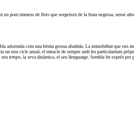
m un pom immens de flors que sorgeixen de la fusta negrosa, sense altre
mbla adormida com una bèstia grossa abaltida. La immobilitat que ens mos
cia un nou cicle anual, el miracle de sempre amb les particularitats pròpie
l seu
tempo
, la seva dinàmica, el seu llenguatge. Sembla fet exprés per 