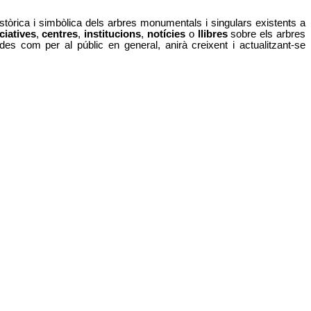
històrica i simbòlica dels arbres monumentals i singulars existents a
iciatives
,
centres
,
institucions
,
notícies
o
llibres
sobre els arbres
des com per al públic en general, anirà creixent i actualitzant-se