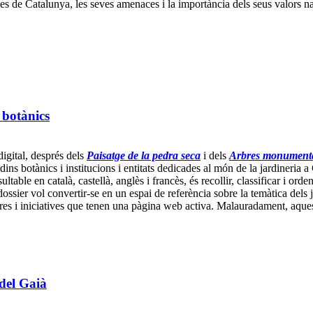
de Catalunya, les seves amenaces i la importància dels seus valors natura
i botànics
digital, després dels
Paisatge de la pedra seca
i dels
Arbres monumental
dins botànics i institucions i entitats dedicades al món de la jardineria a
ultable en català, castellà, anglès i francès, és recollir, classificar i or
ossier vol convertir-se en un espai de referència sobre la temàtica dels j
tres i iniciatives que tenen una pàgina web activa. Malauradament, aques
 del Gaià