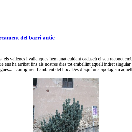
arcament del barri antic
ls, els vallencs i vallenques hem anat cuidant cadascú el seu raconet emb
ens ha arribat fins als nostres dies tot embellint aquell indret singular 
tigues...” configuren l’ambient del lloc. Des d’aquí una apologia a aquel