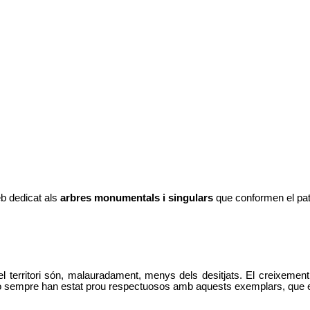
eb dedicat als
arbres monumentals i singulars
que conformen el patr
territori són, malauradament, menys dels desitjats. El creixement ur
, no sempre han estat prou respectuosos amb aquests exemplars, que e