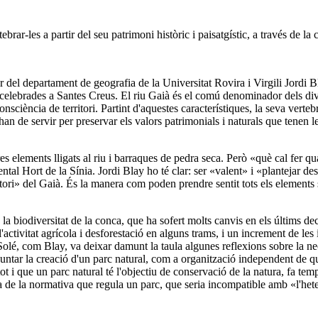
ebrar-les a partir del seu patrimoni històric i paisatgístic, a través de la
or del departament de geografia de la Universitat Rovira i Virgili Jordi B
 celebrades a Santes Creus. El riu Gaià és el comú denominador dels div
nsciència de territori. Partint d'aquestes característiques, la seva verteb
han de servir per preservar els valors patrimonials i naturals que tenen 
res elements lligats al riu i barraques de pedra seca. Però «què cal fer q
 Hort de la Sínia. Jordi Blay ho té clar: ser «valent» i «plantejar des 
ritori» del Gaià. És la manera com poden prendre sentit tots els elements 
 la biodiversitat de la conca, que ha sofert molts canvis en els últims dece
vitat agrícola i desforestació en alguns trams, i un increment de les inf
é, com Blay, va deixar damunt la taula algunes reflexions sobre la nece
a apuntar la creació d'un parc natural, com a organització independent de 
t i que un parc natural té l'objectiu de conservació de la natura, fa te
sa de la normativa que regula un parc, que seria incompatible amb «l'heter