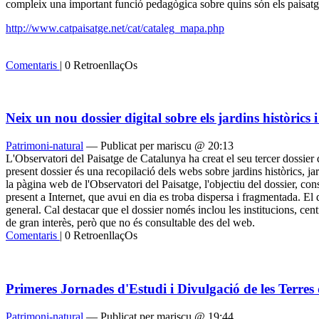
compleix una important funció pedagògica sobre quins són els paisatges 
http://www.catpaisatge.net/cat/cataleg_mapa.php
Comentaris
| 0 RetroenllaçOs
Neix un nou dossier digital sobre els jardins històrics 
Patrimoni-natural
— Publicat per mariscu @ 20:13
L'Observatori del Paisatge de Catalunya ha creat el seu tercer dossier 
present dossier és una recopilació dels webs sobre jardins històrics, jar
la pàgina web de l'Observatori del Paisatge, l'objectiu del dossier, cons
present a Internet, que avui en dia es troba dispersa i fragmentada. El d
general. Cal destacar que el dossier només inclou les institucions, cen
de gran interès, però que no és consultable des del web.
Comentaris
| 0 RetroenllaçOs
Primeres Jornades d'Estudi i Divulgació de les Terres
Patrimoni-natural
— Publicat per mariscu @ 19:44