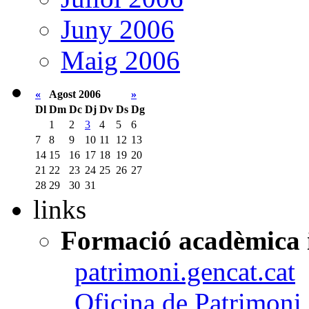
Juny 2006
Maig 2006
«
Agost 2006
»
Dl
Dm
Dc
Dj
Dv
Ds
Dg
1
2
3
4
5
6
7
8
9
10
11
12
13
14
15
16
17
18
19
20
21
22
23
24
25
26
27
28
29
30
31
links
Formació acadèmica i
patrimoni.gencat.cat
Oficina de Patrimoni 