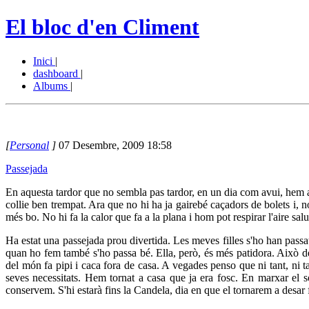
El bloc d'en Climent
Inici
|
dashboard
|
Albums
|
[
Personal
]
07 Desembre, 2009 18:58
Passejada
En aquesta tardor que no sembla pas tardor, en un dia com avui, hem an
collie ben trempat. Ara que no hi ha ja gairebé caçadors de bolets i, 
més bo. No hi fa la calor que fa a la plana i hom pot respirar l'aire sal
Ha estat una passejada prou divertida. Les meves filles s'ho han passat 
quan ho fem també s'ho passa bé. Ella, però, és més patidora. Això de t
del món fa pipi i caca fora de casa. A vegades penso que ni tant, ni t
seves necessitats. Hem tornat a casa que ja era fosc. En marxar el s
conservem. S'hi estarà fins la Candela, dia en que el tornarem a desar f