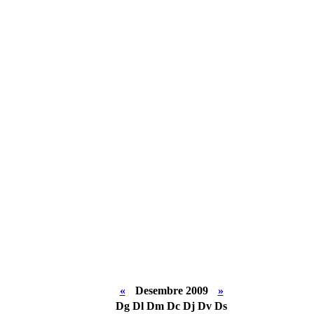
«
Desembre 2009
»
Dg
Dl
Dm
Dc
Dj
Dv
Ds