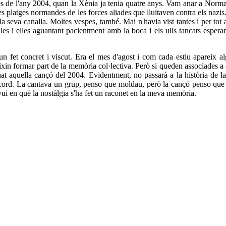
 de l'any 2004, quan la Xènia ja tenia quatre anys. Vam anar a Normandi
s platges normandes de les forces aliades que lluitaven contra els nazi
mb la seva canalla. Moltes vespes, també. Mai n'havia vist tantes i per t
illes i elles aguantant pacientment amb la boca i els ulls tancats esp
 fet concret i viscut. Era el mes d'agost i com cada estiu apareix a
ixin formar part de la memòria col·lectiva. Però si queden associades 
at aquella cançó del 2004. Evidentment, no passarà a la història de l
ecord. La cantava un grup, penso que moldau, però la cançó penso que 
ui en què la nostàlgia s'ha fet un raconet en la meva memòria.