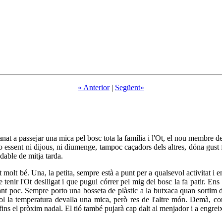
« Anterior
|
Següent»
at a passejar una mica pel bosc tota la família i l'Ot, el nou membre d
no essent ni dijous, ni diumenge, tampoc caçadors dels altres, dóna gust
udable de mitja tarda.
molt bé. Una, la petita, sempre està a punt per a qualsevol activitat i en 
enir l'Ot deslligat i que pugui córrer pel mig del bosc la fa patir. Ens
ant poc. Sempre porto una bosseta de plàstic a la butxaca quan sortim de 
ol la temperatura devalla una mica, però res de l'altre món. Demà, co
ins el pròxim nadal. El tió també pujarà cap dalt al menjador i a engreixa