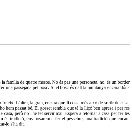
e la família de quatre mesos. No és pas una personeta, no, és un border
 fer una passejada pel bosc. Si el bosc és dalt la muntanya encara dóna
frueix. L'altra, la gran, encara que li costa més això de sortir de casa,
 ho hem passat bé. El gosset sembla que té la lliçó ben apresa i per res
casa, però no l'he fet servir mai. Espera a retornar a casa per fer les
m és tradició, ens posarem a fer el pessebre, una tradició que encara
r-lo s'ha dit.