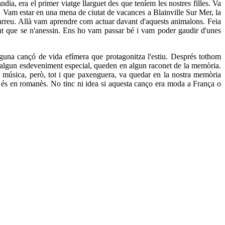
a, era el primer viatge llarguet des que teníem les nostres filles. Va
s. Vam estar en una mena de ciutat de vacances a Blainville Sur Mer, la
ot arreu. Allà vam aprendre com actuar davant d'aquests animalons. Feia
erant que se n'anessin. Ens ho vam passar bé i vam poder gaudir d'unes
lguna cançó de vida efímera que protagonitza l'estiu. Després tothom
a algun esdeveniment especial, queden en algun raconet de la memòria.
a música, però, tot i que paxenguera, va quedar en la nostra memòria
és en romanès. No tinc ni idea si aquesta canço era moda a França o