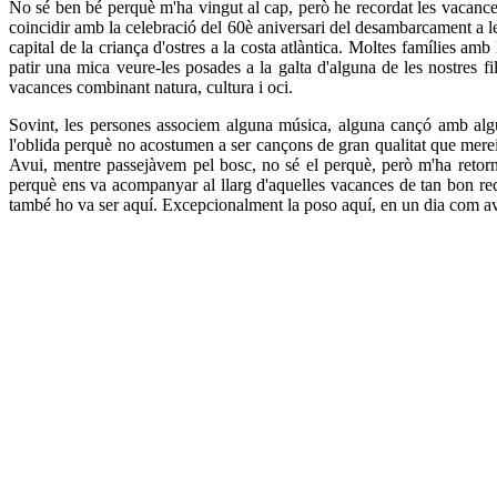
No sé ben bé perquè m'ha vingut al cap, però he recordat les vacances
coincidir amb la celebració del 60è aniversari del desambarcament a le
capital de la criança d'ostres a la costa atlàntica. Moltes famílies a
patir una mica veure-les posades a la galta d'alguna de les nostres f
vacances combinant natura, cultura i oci.
Sovint, les persones associem alguna música, alguna cançó amb algun
l'oblida perquè no acostumen a ser cançons de gran qualitat que mere
Avui, mentre passejàvem pel bosc, no sé el perquè, però m'ha retorn
perquè ens va acompanyar al llarg d'aquelles vacances de tan bon r
també ho va ser aquí. Excepcionalment la poso aquí, en un dia com av