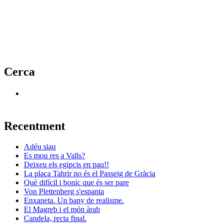
Cerca
Recentment
Adéu siau
Es mou res a Valls?
Deixeu els egipcis en pau!!
La plaça Tahrir no és el Passeig de Gràcia
Què difícil i bonic que és ser pare
Von Plettenberg s'espanta
Enxaneta. Un bany de realisme.
El Magreb i el món àrab
Candela, recta final.