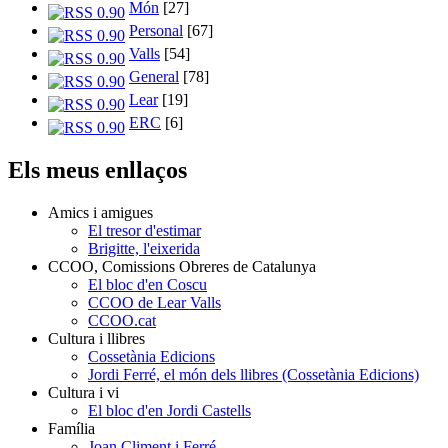
Món
[27]
Personal
[67]
Valls
[54]
General
[78]
Lear
[19]
ERC
[6]
Els meus enllaços
Amics i amigues
El tresor d'estimar
Brigitte, l'eixerida
CCOO, Comissions Obreres de Catalunya
El bloc d'en Coscu
CCOO de Lear Valls
CCOO.cat
Cultura i llibres
Cossetània Edicions
Jordi Ferré, el món dels llibres (Cossetània Edicions)
Cultura i vi
El bloc d'en Jordi Castells
Família
Joan Climent i Ferré