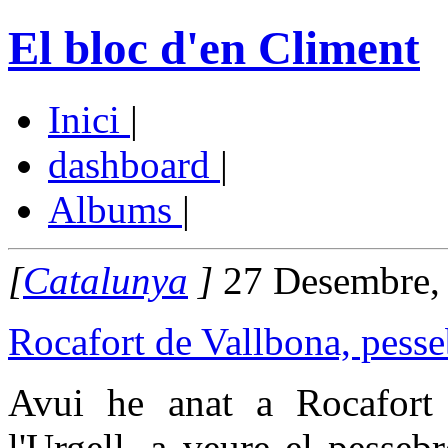
El bloc d'en Climent
Inici
|
dashboard
|
Albums
|
[
Catalunya
]
27 Desembre,
Rocafort de Vallbona, pesse
Avui he anat a Rocafort
l'Urgell, a veure el pesse