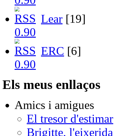
Lear
[19]
ERC
[6]
Els meus enllaços
Amics i amigues
El tresor d'estimar
Brigitte, l'eixerida