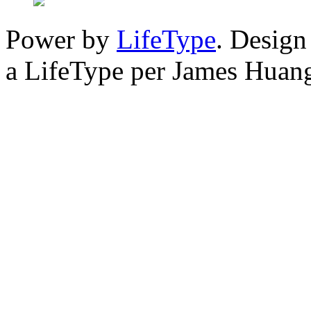
Power by
LifeType
. Desig
a LifeType per James Huan