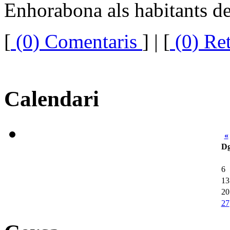
Enhorabona als habitants d
[
(0) Comentaris
]
| [
(0) Re
Calendari
«
D
6
13
20
27