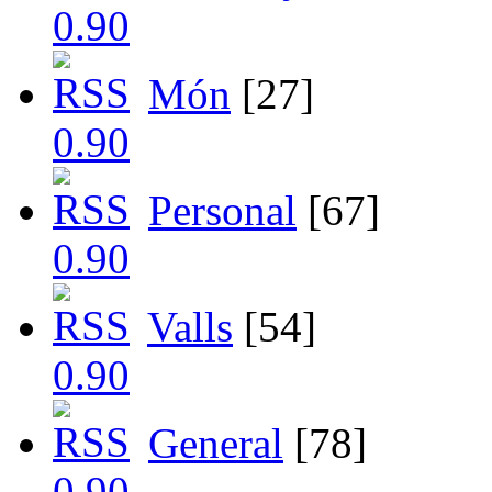
Món
[27]
Personal
[67]
Valls
[54]
General
[78]