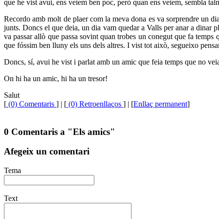
que he vist avui, ens veiem ben poc, però quan ens veiem, sembla talm
Recordo amb molt de plaer com la meva dona es va sorprendre un dia 
junts. Doncs el que deia, un dia vam quedar a Valls per anar a dinar 
va passar allò que passa sovint quan trobes un conegut que fa temps q
que fóssim ben lluny els uns dels altres. I vist tot això, segueixo pensa
Doncs, sí, avui he vist i parlat amb un amic que feia temps que no vei
On hi ha un amic, hi ha un tresor!
Salut
[
(0) Comentaris
]
| [
(0) Retroenllaços
] | [
Enllaç permanent
]
0 Comentaris a "Els amics"
Afegeix un comentari
Tema
Text