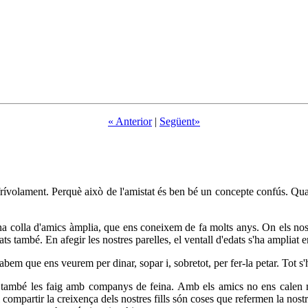
« Anterior
|
Següent»
t frívolament. Perquè això de l'amistat és ben bé un concepte confús. Q
na colla d'amics àmplia, que ens coneixem de fa molts anys. On els nostr
s també. En afegir les nostres parelles, el ventall d'edats s'ha ampliat 
bem que ens veurem per dinar, sopar i, sobretot, per fer-la petar. Tot s'
es també les faig amb companys de feina. Amb els amics no ens calen 
l compartir la creixença dels nostres fills són coses que refermen la nostr