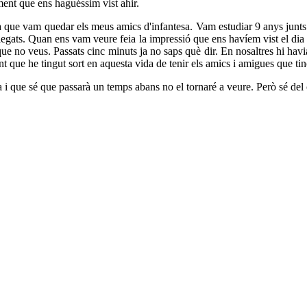
ent que ens haguéssim vist ahir.
que vam quedar els meus amics d'infantesa. Vam estudiar 9 anys junts 
plegats. Quan ens vam veure feia la impressió que ens havíem vist el di
ue no veus. Passats cinc minuts ja no saps què dir. En nosaltres hi havi
nt que he tingut sort en aquesta vida de tenir els amics i amigues que tin
a i que sé que passarà un temps abans no el tornaré a veure. Però sé del