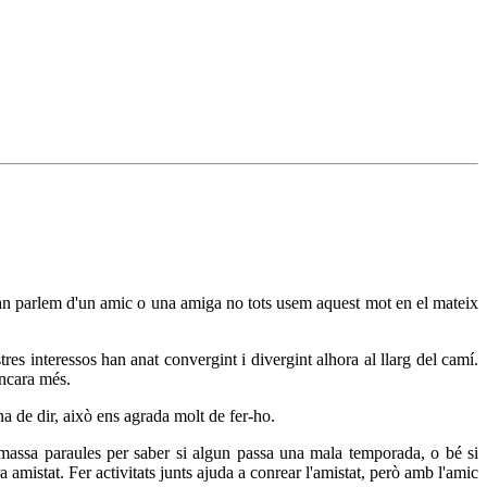
uan parlem d'un amic o una amiga no tots usem aquest mot en el mateix
es interessos han anat convergint i divergint alhora al llarg del camí.
encara més.
ha de dir, això ens agrada molt de fer-ho.
massa paraules per saber si algun passa una mala temporada, o bé si
a amistat. Fer activitats junts ajuda a conrear l'amistat, però amb l'amic