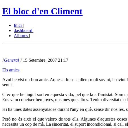
El bloc d'en Climent
Inici
|
dashboard
|
Albums
|
[
General
]
15 Setembre, 2007 21:17
Els amics
Avui he vist un bon amic. Aquesta frase la diem molt sovint, i sovin
sentit.
Crec que he tingut sort en aquesta vida, pel que fa a l'amistat. Som u
Ens vam conèixer ben joves, uns més que altres. Tenim diversitat d'edat
Hi ha unes dates assenyalades durant l'any en què, sense dir-nos res, sa
Però no és això el que valoro de tots ells. Algunes d'aquestes cos
necessita un cop de mà. La sinceritat, el suport incondicional, si cal, e