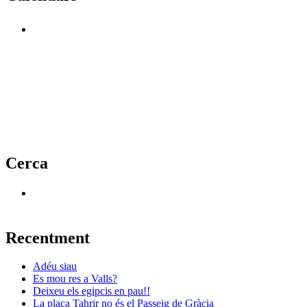
Cerca
Recentment
Adéu siau
Es mou res a Valls?
Deixeu els egipcis en pau!!
La plaça Tahrir no és el Passeig de Gràcia