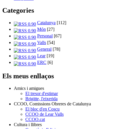
Categories
Catalunya
[112]
Món
[27]
Personal
[67]
Valls
[54]
General
[78]
Lear
[19]
ERC
[6]
Els meus enllaços
Amics i amigues
El tresor d'estimar
Brigitte, l'eixerida
CCOO, Comissions Obreres de Catalunya
El bloc d'en Coscu
CCOO de Lear Valls
CCOO.cat
Cultura i llibres