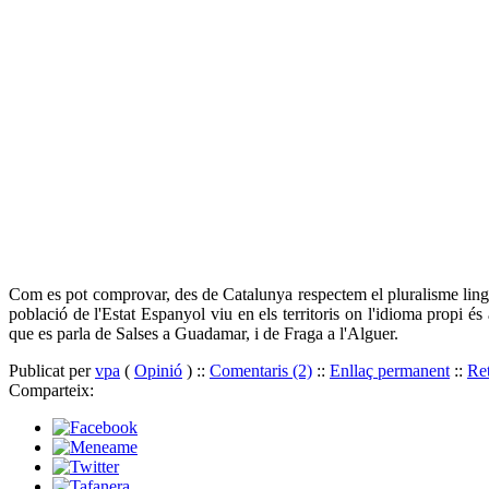
Com es pot comprovar, des de Catalunya respectem el pluralisme lingü
població de l'Estat Espanyol viu en els territoris on l'idioma propi 
que es parla de Salses a Guadamar, i de Fraga a l'Alguer.
Publicat per
vpa
(
Opinió
) ::
Comentaris (2)
::
Enllaç permanent
::
Ret
Comparteix: