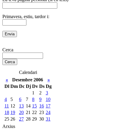
Primavera, estiu, tardor i:
Cerca
Calendari
«
Desembre 2006
»
Dl
Dm
Dc
Dj
Dv
Ds
Dg
1
2
3
4
5
6
7
8
9
10
11
12
13
14
15
16
17
18
19
20
21
22
23
24
25
26
27
28
29
30
31
Arxius