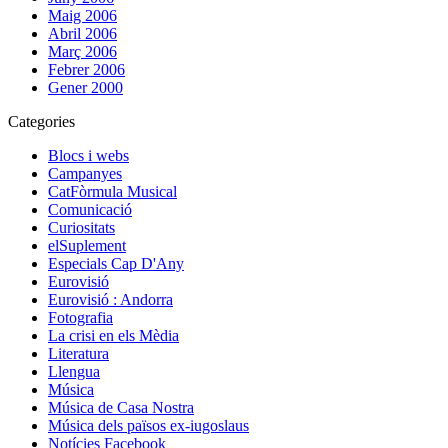
Maig 2006
Abril 2006
Març 2006
Febrer 2006
Gener 2000
Categories
Blocs i webs
Campanyes
CatFòrmula Musical
Comunicació
Curiositats
elSuplement
Especials Cap D'Any
Eurovisió
Eurovisió : Andorra
Fotografia
La crisi en els Mèdia
Literatura
Llengua
Música
Música de Casa Nostra
Música dels països ex-iugoslaus
Notícies Facebook