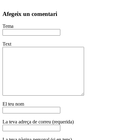
Afegeix un comentari
Tema
Text
El teu nom
La teva adreça de correu (requerida)
La teva pàgina personal (si en tens)