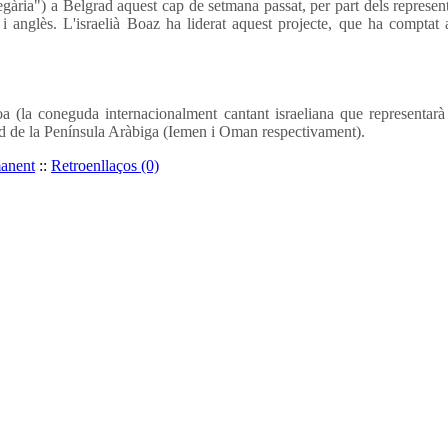
ària") a Belgrad aquest cap de setmana passat, per part dels represent
u i anglès. L'israelià Boaz ha liderat aquest projecte, que ha comptat
 (la coneguda internacionalment cantant israeliana que representarà
sud de la Península Aràbiga (Iemen i Oman respectivament).
manent
::
Retroenllaços (0)