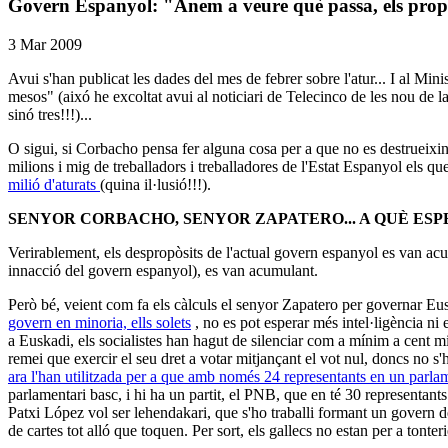
Govern Espanyol: "Anem a veure què passa, els prop
3 Mar 2009
Avui s'han publicat les dades del mes de febrer sobre l'atur... I al M
mesos" (aixó he excoltat avui al noticiari de Telecinco de les nou de la
sinó tres!!!)...
O sigui, si Corbacho pensa fer alguna cosa per a que no es destrueixin m
milions i mig de treballadors i treballadores de l'Estat Espanyol els qu
milió d'aturats
(quina il·lusió!!!).
SENYOR CORBACHO, SENYOR ZAPATERO... A QUÈ ESPE
Verirablement, els despropòsits de l'actual govern espanyol es van acu
innacció del govern espanyol), es van acumulant.
Però bé, veient com fa els càlculs el senyor Zapatero per governar Eu
govern en minoria, ells solets
, no es pot esperar més intel·ligència n
a Euskadi, els socialistes han hagut de silenciar com a mínim a cent mi
remei que exercir el seu dret a votar mitjançant el vot nul, doncs no s
ara l'han utilitzada per a que amb només 24 representants en un parl
parlamentari basc, i hi ha un partit, el PNB, que en té 30 representant
Patxi López vol ser lehendakari, que s'ho traballi formant un govern d
de cartes tot alló que toquen. Per sort, els gallecs no estan per a tonte