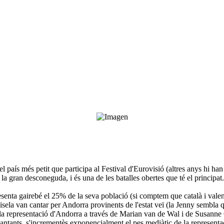
el país més petit que participa al Festival d'Eurovisió (altres anys hi 
a gran desconeguda, i és una de les batalles obertes que té el principat.
senta gairebé el 25% de la seva població (si comptem que català i valenc
isela van cantar per Andorra provinents de l'estat veï (la Jenny sembla q
la representació d'Andorra a través de Marian van de Wal i de Susanne 
antants, s'incrementès exponencialment el pes mediàtic de la represent