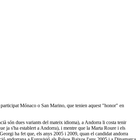
han participat Mónaco o San Marino, que tenien aquest "honor" en
ià són dues variants del mateix idioma), a Andorra li costa tenir
ue ja s'ha establert a Andorra), i mentre que la Marta Roure i els
Georgi ha fet que, els anys 2005 i 2009, quan el candidat andorra
ació andorrana a Eurovisió als Països Baixos l'any 2005 i a Dinamarca