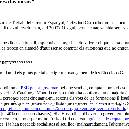
ers dos mesos"
inistre de Treball del Govern Espanyol, Celestino Corbacho, no se li acu
 nit d'avui tres de març del 2009). O sigui, per a actuar, sembla ser, es
és llocs de treball, esperarà al Juny, si ha de valorar el que passa dura
e es troben en situació d'atur (sense comptar els autònoms que no entren a 
REN?????????
mulant, i els punts per tal d'exigir un avançament de les Eleccions Gen
skadi, on el
PSE pensa governar
, pel que sembla, comptant amb els vots
i esperit. A Catalunya Montilla com a mínim ha conformat una majoria de
l persones (cent cinquanta-mil segons els vots de les formacions il·legal
'ha permés que es presentès cap llista que representès la seva ideologia
ament, el basc, que compta amb 75 escons, pretendre governar Euskadi
, 
s (el 40% dels escons bascos). Si a Euskadi ha d'haver un govern en mino
e coalició, i no esperar que Euskadi tiri endavant
gràcies a les equacions
ries, i ja han posat els socialistes al seu lloc (malhauradament, l'alterna