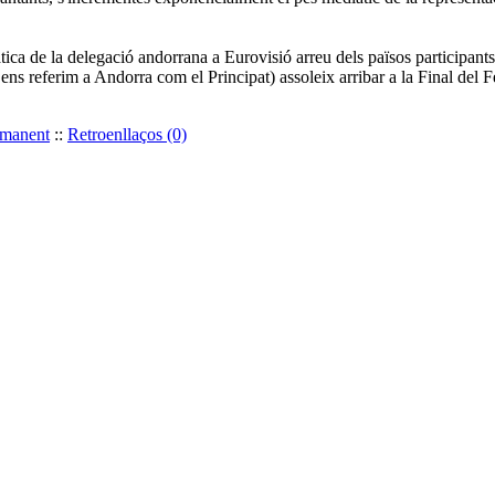
ca de la delegació andorrana a Eurovisió arreu dels països participants,
ns referim a Andorra com el Principat) assoleix arribar a la Final del 
rmanent
::
Retroenllaços (0)