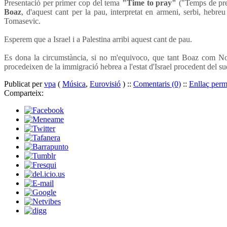
Presentació per primer cop del tema
"Time to pray"
("Temps de preg
Boaz
, d'aquest cant per la pau, interpretat en armeni, serbi, hebre
Tomasevic.
Esperem que a Israel i a Palestina arribi aquest cant de pau.
Es dona la circumstància, si no m'equivoco, que tant Boaz com Noa
procedeixen de la immigració hebrea a l'estat d'Israel procedent del 
Publicat per
vpa
(
Música
,
Eurovisió
) ::
Comentaris (0)
::
Enllaç per
Comparteix: