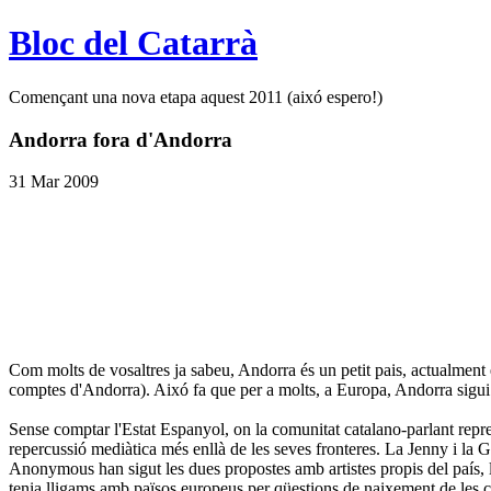
Bloc del Catarrà
Començant una nova etapa aquest 2011 (aixó espero!)
Andorra fora d'Andorra
31 Mar 2009
Com molts de vosaltres ja sabeu, Andorra és un petit pais, actualment 
comptes d'Andorra). Aixó fa que per a molts, a Europa, Andorra sigui l
Sense comptar l'Estat Espanyol, on la comunitat catalano-parlant repre
repercussió mediàtica més enllà de les seves fronteres. La Jenny i la G
Anonymous han sigut les dues propostes amb artistes propis del país, 
tenia lligams amb països europeus per qüestions de naixement de les c