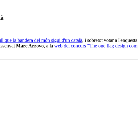
là
ll que la bandera del món sigui d'un català
, i sobretot votar a l'enquest
dissenyat
Marc Arroyo
, a la
web del concurs "The one flag design comp