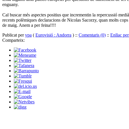
enguany.
Cal buscar més aspectes positius que incrementin la repercussió mediàti
recents polèmiques declaracions de Nicolas Sacorzy, quan molts cops e
de maig. Anem a per feina!!!!
Publicat per
vpa
(
Eurovisió : Andorra
) ::
Comentaris (0)
::
Enllaç pe
Comparteix: