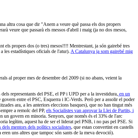
t una altra cosa que dir "Anem a veure què passa els dos propers
perarà veure que passarà els messos d'abril i maig (ja no dos mesos,
nt els propers dos (o tres) mesos!!!! Mentrestant, ja són gairebé tres
les estadístiques oficials de l'atur).
A Catalunya ja som gairebé mig
erals al proper mes de desembre del 2009 (si no abans, veient la
 dels representants del PSE, el PP i UPD per a la investidura,
en un
 govern entre el PSC, Esquerra i IC-Verds. Però per a assolir el poder
itzades ara, a les anteriors eleccions basques), que no han tingut més
. Sempre a remolc del PP,
els Socialistes van aprovar la Llei de Partits, i
en un govern en minoria. Senyors, que només és el 33% de l'arc
ria legítim, aquest ha de ser el liderat pel PNB, i no pas pel PSE. Si
 dels mentors dels polítics socialistes
, que estan convertint en castells
tiva eren uns altres que tampoc són sants de la meva devoció).