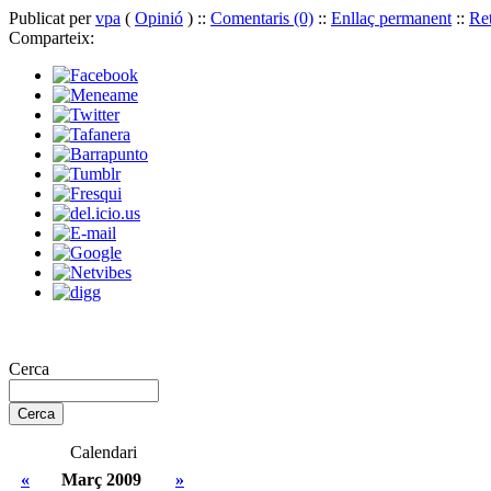
Publicat per
vpa
(
Opinió
) ::
Comentaris (0)
::
Enllaç permanent
::
Ret
Comparteix:
Cerca
Calendari
«
Març 2009
»