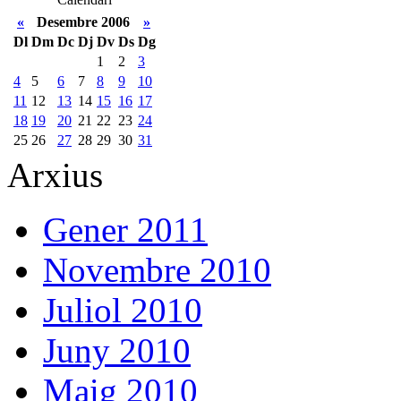
«
Desembre 2006
»
Dl
Dm
Dc
Dj
Dv
Ds
Dg
1
2
3
4
5
6
7
8
9
10
11
12
13
14
15
16
17
18
19
20
21
22
23
24
25
26
27
28
29
30
31
Arxius
Gener 2011
Novembre 2010
Juliol 2010
Juny 2010
Maig 2010