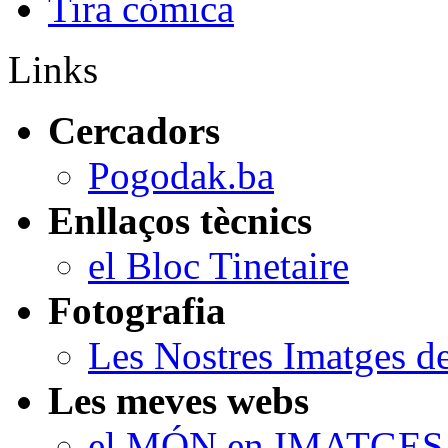
Tira còmica
Links
Cercadors
Pogodak.ba
Enllaços tècnics
el Bloc Tinetaire
Fotografia
Les Nostres Imatges d
Les meves webs
el MÓN en IMATGES