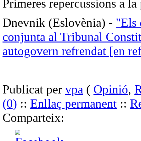
Primeres repercussions a la
Dnevnik (Eslovènia) -
"Els 
conjunta al Tribunal Consti
autogovern refrendat [en r
Publicat per
vpa
(
Opinió
,
R
(0)
::
Enllaç permanent
::
Re
Comparteix: