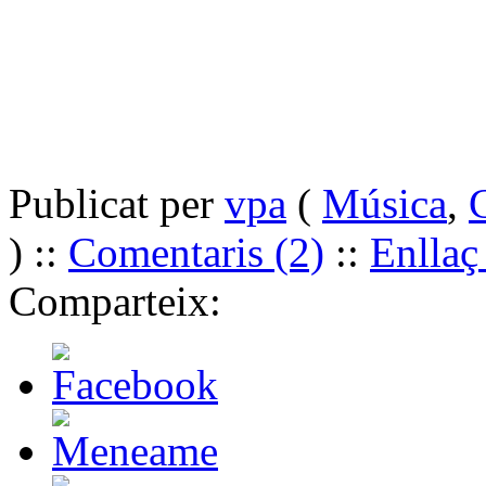
Publicat per
vpa
(
Música
,
C
) ::
Comentaris (2)
::
Enllaç
Comparteix: