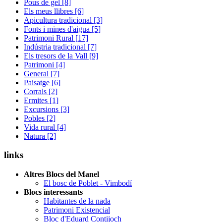
Pous de gel [8]
Els meus llibres [6]
Apicultura tradicional [3]
Fonts i mines d'aigua [5]
Patrimoni Rural [17]
Indústria tradicional [7]
Els tresors de la Vall [9]
Patrimoni [4]
General [7]
Paisatge [6]
Corrals [2]
Ermites [1]
Excursions [3]
Pobles [2]
Vida rural [4]
Natura [2]
links
Altres Blocs del Manel
El bosc de Poblet - Vimbodí
Blocs interessants
Habitantes de la nada
Patrimoni Existencial
Bloc d'Eduard Contijoch