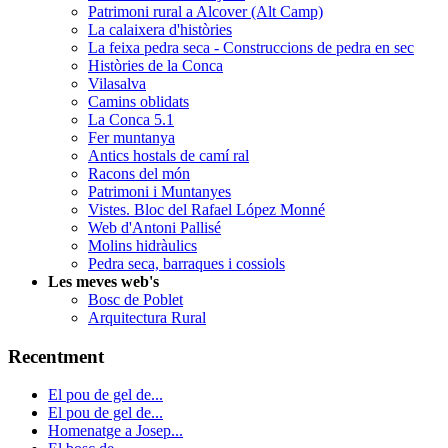
Patrimoni rural a Alcover (Alt Camp)
La calaixera d'històries
La feixa pedra seca - Construccions de pedra en sec
Històries de la Conca
Vilasalva
Camins oblidats
La Conca 5.1
Fer muntanya
Antics hostals de camí ral
Racons del món
Patrimoni i Muntanyes
Vistes. Bloc del Rafael López Monné
Web d'Antoni Pallisé
Molins hidràulics
Pedra seca, barraques i cossiols
Les meves web's
Bosc de Poblet
Arquitectura Rural
Recentment
El pou de gel de...
El pou de gel de...
Homenatge a Josep...