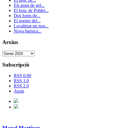
El bosc de...
Els pous de gel...
El bosc de Poblet...
Dos forns de...
El seguer del...
Localitzat un nou...
Nova barraca...
Arxius
Subscripció
RSS 0.90
RSS 1.0
RSS 2.0
Atom
Manel Martínez