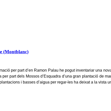
re (Montblanc)
ormació per part d’en Ramon Palau he pogut inventariar una nova
a per part dels Mossos d’Esquadra d’una gran plantació de mari
s plantacions i basses d’aigua per regar-les ha deixat a la vis