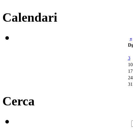
Calendari
«
D
3
10
17
24
31
Cerca