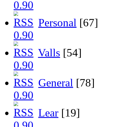
Personal
[67]
Valls
[54]
General
[78]
Lear
[19]