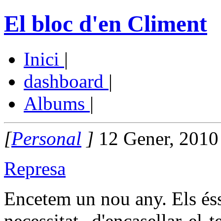
El bloc d'en Climent
Inici
|
dashboard
|
Albums
|
[
Personal
]
12 Gener, 2010
Represa
Encetem un nou any. Els és
necessitat d'encasellar el t