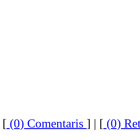
[
(0) Comentaris
]
| [
(0) Re