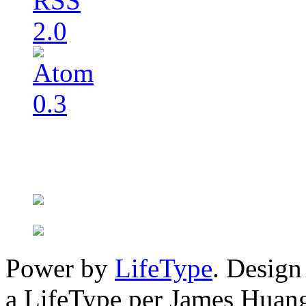
Power by
LifeType
. Desig
a LifeType per James Huan