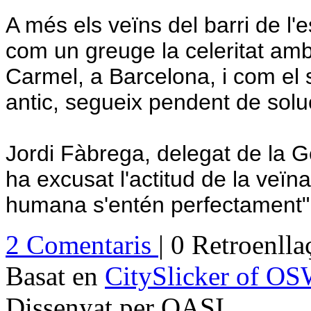
A més els veïns del barri de l'
com un greuge la celeritat amb l
Carmel, a Barcelona, i com el
antic, segueix pendent de solu
Jordi Fàbrega, delegat de la G
ha excusat l'actitud de la veï
humana s'entén perfectament"
2 Comentaris
| 0 Retroenll
Basat en
CitySlicker of O
Dissenyat per OASI