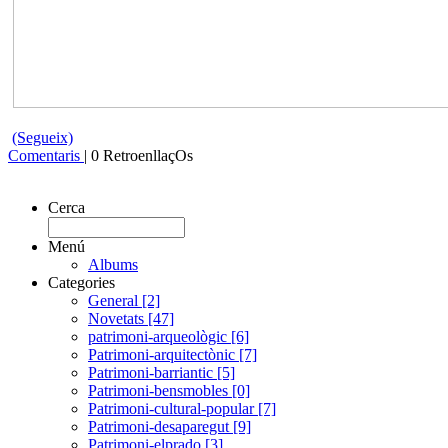
(Segueix)
Comentaris
| 0 RetroenllaçOs
Cerca
Menú
Albums
Categories
General [2]
Novetats [47]
patrimoni-arqueològic [6]
Patrimoni-arquitectònic [7]
Patrimoni-barriantic [5]
Patrimoni-bensmobles [0]
Patrimoni-cultural-popular [7]
Patrimoni-desaparegut [9]
Patrimoni-elprado [3]