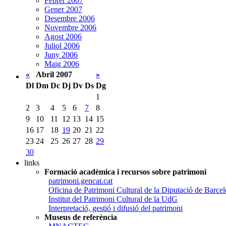
Febrer 2007
Gener 2007
Desembre 2006
Novembre 2006
Agost 2006
Juliol 2006
Juny 2006
Maig 2006
«
Abril 2007
»
Dl
Dm
Dc
Dj
Dv
Ds
Dg
1
2
3
4
5
6
7
8
9
10
11
12
13
14
15
16
17
18
19
20
21
22
23
24
25
26
27
28
29
30
links
Formació acadèmica i recursos sobre patrimoni
patrimoni.gencat.cat
Oficina de Patrimoni Cultural de la Diputació de Barce
Institut del Patrimoni Cultural de la UdG
Interpretació, gestió i difusió del patrimoni
Museus de referència