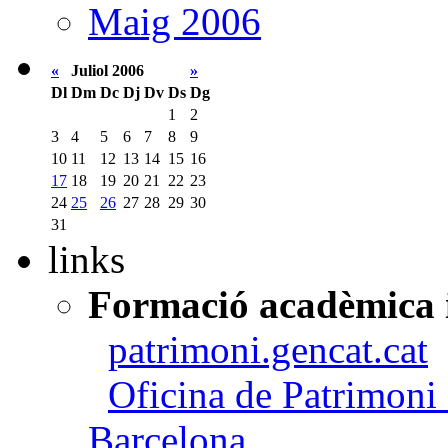
Maig 2006
«
Juliol 2006
»
Dl
Dm
Dc
Dj
Dv
Ds
Dg
1
2
3
4
5
6
7
8
9
10
11
12
13
14
15
16
17
18
19
20
21
22
23
24
25
26
27
28
29
30
31
links
Formació acadèmica i
patrimoni.gencat.cat
Oficina de Patrimoni 
Barcelona