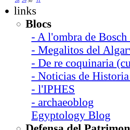
28
29
30
31
links
Blocs
- A l'ombra de Bosch
- Megalitos del Algar
- De re coquinaria (c
- Noticias de Histori
- l'IPHES
- archaeoblog
Egyptology Blog
Defensa del Patrimon