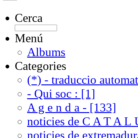
Cerca
Menú
Albums
Categories
(*) - traduccio automat
- Qui soc : [1]
A g e n d a - [133]
noticies de C A T A L 
noticies de extremadur