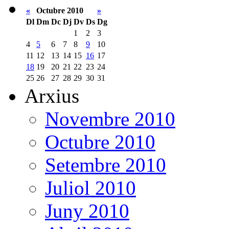
«
Octubre 2010
»
Dl
Dm
Dc
Dj
Dv
Ds
Dg
1
2
3
4
5
6
7
8
9
10
11
12
13
14
15
16
17
18
19
20
21
22
23
24
25
26
27
28
29
30
31
Arxius
Novembre 2010
Octubre 2010
Setembre 2010
Juliol 2010
Juny 2010