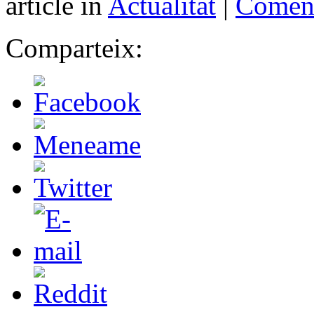
article in
Actualitat
|
Coment
Comparteix: