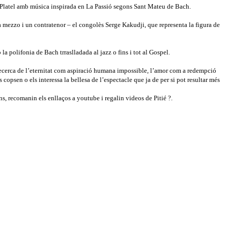
ain Platel amb música inspirada en La Passió segons Sant Mateu de Bach.
na mezzo i un contratenor – el congolès Serge Kakudji, que representa la figura de
a polifonia de Bach trraslladada al jazz o fins i tot al Gospel.
 la recerca de l’eternitat com aspiració humana impossible, l’amor com a redempció
s copsen o els interessa la bellesa de l’espectacle que ja de per si pot resultar més
ns, recomanin els enllaços a youtube i regalin videos de Pitié ?.