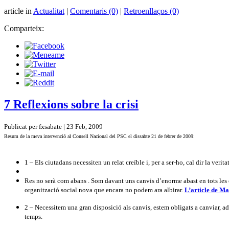
article in
Actualitat
|
Comentaris (0)
|
Retroenllaços (0)
Comparteix:
7 Reflexions sobre la crisi
Publicat per fxsabate | 23 Feb, 2009
Resum de la meva intervenció al Consell Nacional del PSC el dissabte 21 de febrer de 2009:
1 – Els ciutadans necessiten un relat creïble i, per a ser-ho, cal dir la verita
Res no serà com abans . Som davant uns canvis d’enorme abast en tots les o
organització social nova que encara no podem ara albirar.
L’article de M
2 – Necessitem una gran disposició als canvis, estem obligats a canviar, adp
temps.