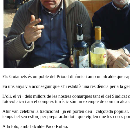
Els Guiamets és un poble del Priorat dinàmic i amb un alcalde que sa
Fa uns anys v a aconseguir que s'hi establís una residència per a la gen
L'oli, el vi - dels millors de les nostres comarques tant el del Sindicat 
fotovoltaica i ara el complex turrístic són un exemple de com un alcal
Ahir van celebrar la tradicional - ja en porten deu - calçotada popular
temps i el seu esforç per preparar-ho tot i que vigilen que les coses p
A la foto, amb l'alcalde Paco Rubio.