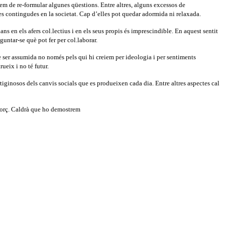
 hem de re-formular algunes qüestions. Entre altres, alguns excessos de
es contingudes en la societat. Cap d’elles pot quedar adormida ni relaxada.
 en els afers col.lectius i en els seus propis és imprescindible. En aquest sentit
guntar-se què pot fer per col.laborar.
de ser assumida no només pels qui hi creiem per ideologia i per sentiments
ueix i no té futur.
rtiginosos dels canvis socials que es produeixen cada dia. Entre altres aspectes cal
sforç. Caldrà que ho demostrem