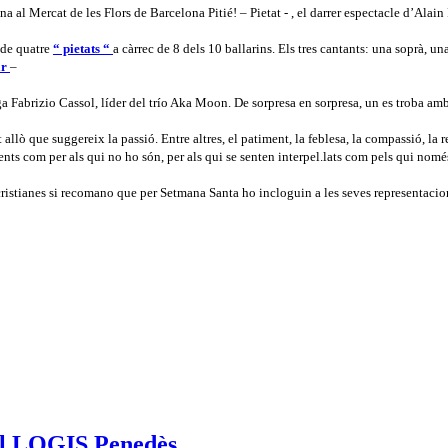
a al Mercat de les Flors de Barcelona Pitié! – Pietat - , el darrer espectacle d’Al
 de quatre
“ pietats “
a càrrec de 8 dels 10 ballarins.
Els tres cantants: una soprà, u
ar
–
 Fabrizio Cassol, líder del trío Aka Moon. De sorpresa en sorpresa, un es troba amb l
ot allò que suggereix la passió. Entre altres, el patiment, la feblesa, la compassió,
eients com per als qui no ho són, per als qui se senten interpel.lats com pels qui nomé
s cristianes si recomano que per Setmana Santa ho incloguin a les seves representacio
 el LOGIS Penedès