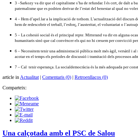
3 –Sarkozy va dir que el capitalisme s’ha de refundar. I és cert, de dalt a 
paternalisme que es podrien derivar de l’estat del benestar al qual no vol
4 – Hem d’apel.lar a la implicació de tothom. L’actualització del discurs d
hem de redescobrir el treball, l’esforç, l’austeritat, el voluntariat o l’autoaju
5 – La cohesió social és el principal repte. Mitterand va dir en alguna oca
humanitaris sinó que cal convèncer els qui no hi creuem per convicció perq
6 – Necessitem tenir una administració pública molt més àgil, versàtil i al 
acotar en el temps els períodes de discussió i tramitació dels processos adm
7 – Cal
tenir esperança. La socialdemocràcia és la més adequada per const
article in
Actualitat
|
Comentaris (0)
|
Retroenllaços (0)
Comparteix:
Una calçotada amb el PSC de Salou