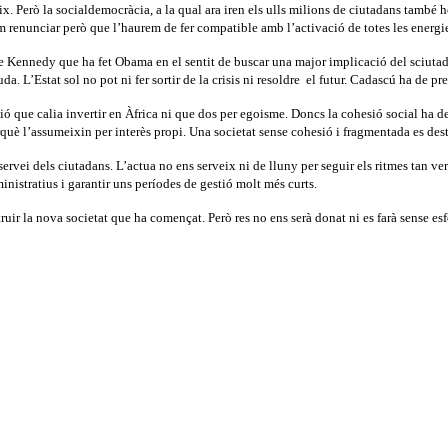
baix. Però la socialdemocràcia, a la qual ara iren els ulls milions de ciutadans també
em renunciar però que l’haurem de fer compatible amb l’activació de totes les energi
e Kennedy que ha fet Obama en el sentit de buscar una major implicació del sciutadans
da. L’Estat sol no pot ni fer sortir de la crisis ni resoldre
el futur. Cadascú ha de pre
sió que calia invertir en Àfrica ni que dos per egoisme. Doncs la cohesió social ha 
uè l’assumeixin per interès propi. Una societat sense cohesió i fragmentada es destr
servei dels ciutadans. L’actua no ens serveix ni de lluny per seguir els ritmes tan ve
inistratius i garantir uns períodes de gestió molt més curts.
ruir la nova societat que ha començat. Però res no ens serà donat ni es farà sense e