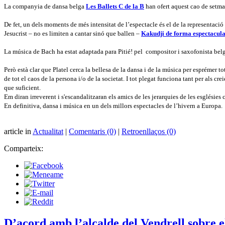
La companyia de dansa belga
Les Ballets C de la B
han ofert aquest cao de setman
De fet, un dels moments de més intensitat de l’espectacle és el de la representació
Jesucrist – no es limiten a cantar sinó que ballen –
Kakudji de forma espectacul
La música de Bach ha estat adaptada para Pitié! pel
compositor i saxofonista belga
Però està clar que Platel cerca la bellesa de la dansa i de la música per esprémer t
de tot el caos de la persona i/o de la societat. I tot plegat funciona tant per als cr
que suficient.
Em diran irreverent i s'escandalitzaran els amics de les jerarquies de les esglésie
En definitiva, dansa i música en un dels millors espectacles de l’hivern a Europa.
article in
Actualitat
|
Comentaris (0)
|
Retroenllaços (0)
Comparteix:
D’acord amb l’alcalde del Vendrell sobre