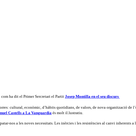
t com ha dit el Primer Sercretari el Partit
Josep Montilla en el seu discurs
rres: cultural, econòmic, d’hàbits quotidians, de valors, de nova organització de l’
anuel Castells a La Vanguardia
és molt il.lustratiu.
atar-nos a les noves necessitats. Les inèrcies i les resistències al canvi inherents 