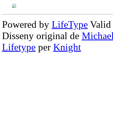
Powered by
LifeType
Vali
Disseny original de
Michae
Lifetype
per
Knight