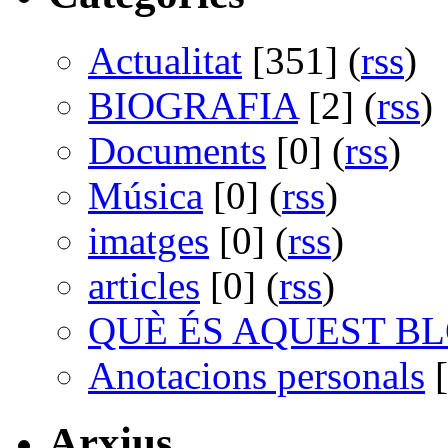
Actualitat
[351] (
rss
)
BIOGRAFIA
[2] (
rss
)
Documents
[0] (
rss
)
Música
[0] (
rss
)
imatges
[0] (
rss
)
articles
[0] (
rss
)
QUÈ ÉS AQUEST B
Anotacions personals
[
Arxius