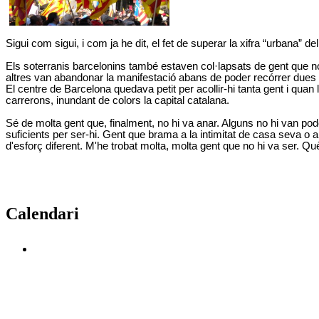
Sigui com sigui, i com ja he dit, el fet de superar la xifra “urbana”
Els soterranis barcelonins també estaven col·lapsats de gent que no
altres van abandonar la manifestació abans de poder recórrer dues ill
El centre de Barcelona quedava petit per acollir-hi tanta gent i qu
carrerons, inundant de colors la capital catalana.
Sé de molta gent que, finalment, no hi va anar. Alguns no hi van pode
suficients per ser-hi. Gent que brama a la intimitat de casa seva o a
d'esforç diferent. M'he trobat molta, molta gent que no hi va ser. Qu
Calendari