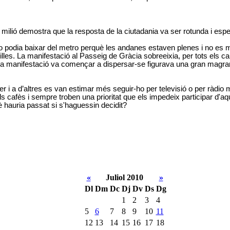
 del milió demostra que la resposta de la ciutadania va ser rotunda i es
 podia baixar del metro perquè les andanes estaven plenes i no es mo
es. La manifestació al Passeig de Gràcia sobreeixia, per tots els carr
an la manifestació va començar a dispersar-se figurava una gran magra
r i a d’altres es van estimar més seguir-ho per televisió o per ràdio 
ls cafès i sempre troben una prioritat que els impedeix participar d'a
è hauria passat si s'haguessin decidit?
«
Juliol 2010
»
Dl
Dm
Dc
Dj
Dv
Ds
Dg
1
2
3
4
5
6
7
8
9
10
11
12
13
14
15
16
17
18