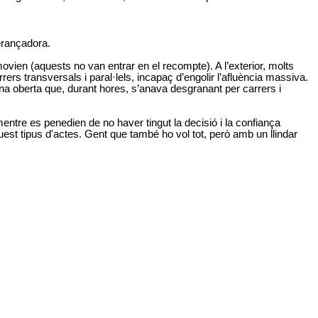
perançadora.
vien (aquests no van entrar en el recompte). A l’exterior, molts
ers transversals i paral·lels, incapaç d’engolir l’afluència massiva.
na oberta que, durant hores, s’anava desgranant per carrers i
mentre es penedien de no haver tingut la decisió i la confiança
quest tipus d'actes. Gent que també ho vol tot, però amb un llindar