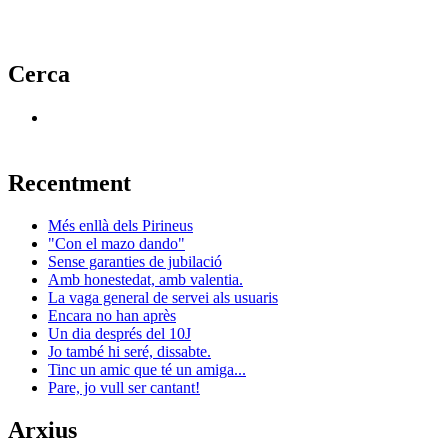
Cerca
Recentment
Més enllà dels Pirineus
"Con el mazo dando"
Sense garanties de jubilació
Amb honestedat, amb valentia.
La vaga general de servei als usuaris
Encara no han après
Un dia després del 10J
Jo també hi seré, dissabte.
Tinc un amic que té un amiga...
Pare, jo vull ser cantant!
Arxius