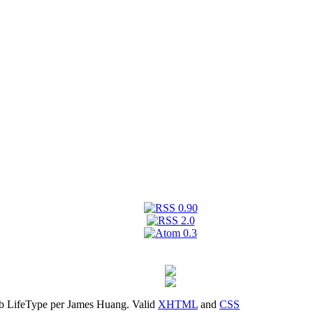
b LifeType per James Huang. Valid
XHTML
and
CSS