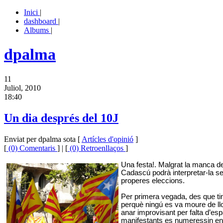
Inici
|
dashboard
|
Albums
|
dpalma
11
Juliol, 2010
18:40
Un dia després del 10J
Enviat per dpalma sota [
Artícles d'opinió
]
[
(0) Comentaris
] | [
(0) Retroenllaços
]
Una festa!. Malgrat la manca de 
Cadascú podrà interpretar-la se
properes eleccions.
Per primera vegada, des que ti
perquè ningú es va moure de lloc
anar improvisant per falta d’esp
manifestants es numeressin en v