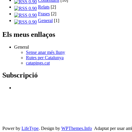
Comentaris
[10]
Relats
[2]
Frases
[2]
General
[1]
Els meus enllaços
General
Sense anar més lluny
Rutes per Catalunya
catapings.cat
Subscripció
Power by
LifeType
. Design by
WPThemes.Info
Adaptat per usar am