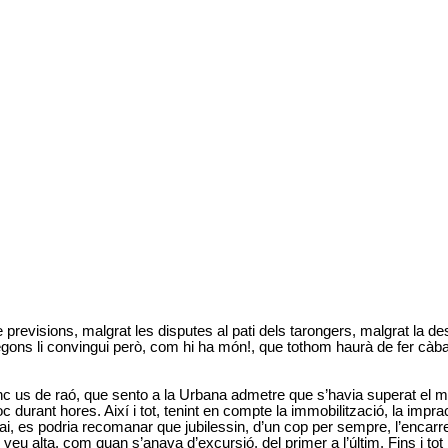
previsions, malgrat les disputes al pati dels tarongers, malgrat la des
gons li convingui però, com hi ha món!, que tothom haurà de fer càbale
nc us de raó, que sento a
la Urbana
admetre que s’havia superat el mi
 durant hores. Així i tot, tenint en compte la immobilització, la impra
ai, es podria recomanar que jubilessin, d’un cop per sempre, l’encarre
eu alta, com quan s’anava d’excursió, del primer a l’últim. Fins i to