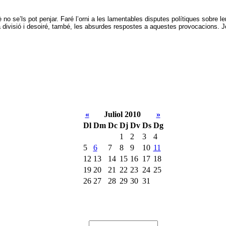
 no se’ls pot penjar. Faré l’orni a les lamentables disputes polítiques sobre l
ivisió i desoiré, també, les absurdes respostes a aquestes provocacions. Jo 
«
Juliol 2010
»
Dl
Dm
Dc
Dj
Dv
Ds
Dg
1
2
3
4
5
6
7
8
9
10
11
12
13
14
15
16
17
18
19
20
21
22
23
24
25
26
27
28
29
30
31