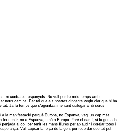
tics, ni contra els espanyols. No vull perdre més temps amb
ar nous camins. Per tal que els nostres dirigents vegin clar que hi ha
rtat. Ja fa temps que s’agonitza intentant dialogar amb sords.
ré a la manifestació perquè Europa, no Espanya, vegi un cap més
 fer sentir, no a Espanya, sinó a Europa. Faré el camí, si la gentada
njada al coll per tenir les mans lliures per aplaudir i corejar totes i
esperança. Vull copsar la força de la gent per recordar que tot pot