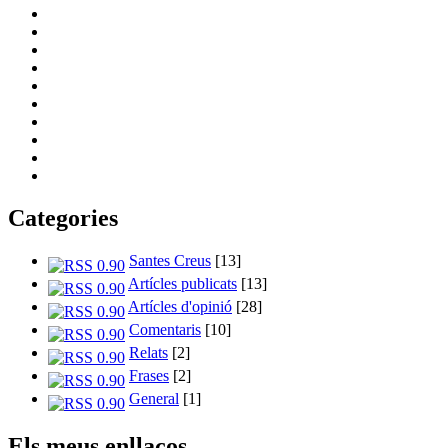
Categories
Santes Creus
[13]
Artícles publicats
[13]
Artícles d'opinió
[28]
Comentaris
[10]
Relats
[2]
Frases
[2]
General
[1]
Els meus enllaços