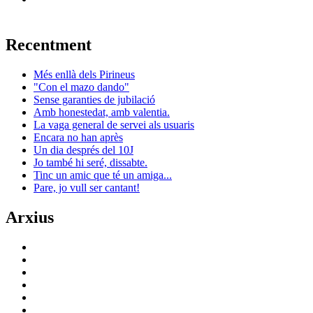
Recentment
Més enllà dels Pirineus
"Con el mazo dando"
Sense garanties de jubilació
Amb honestedat, amb valentia.
La vaga general de servei als usuaris
Encara no han après
Un dia després del 10J
Jo també hi seré, dissabte.
Tinc un amic que té un amiga...
Pare, jo vull ser cantant!
Arxius