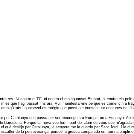
ra res. Ni contra el TC, ni contra el malaguanyat Estatut, ni contra els polí
nt m’és què hagi passat fins ara. Vull manifestar-me perquè es comencin a traç
mbigüitats i qualsevol estratègia que passi per consensuar engrunes de llibe
utur per Catalunya que passa per ser reconeguts a Europa, no a Espanya. Ani
 de Barcelona. Perquè la meva veu formi part del clam de veus que m’agradaria
què desitjo per Catalunya, la senyera me la guardo per Sant Jordi. I la duré pe
’escalfor de la perseverança, perquè la gresca compartida em torni a omplir d’