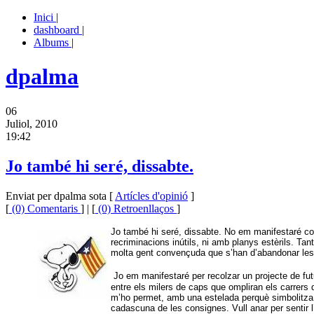
Inici
|
dashboard
|
Albums
|
dpalma
06
Juliol, 2010
19:42
Jo també hi seré, dissabte.
Enviat per dpalma sota [
Artícles d'opinió
]
[
(0) Comentaris
] | [
(0) Retroenllaços
]
Jo també hi seré, dissabte. No em manifestaré cont
recriminacions inútils, ni amb planys estèrils. Ta
molta gent convençuda que s’han d’abandonar les a
Jo em manifestaré per recolzar un projecte de f
entre els milers de caps que ompliran els carrers
m’ho permet, amb una estelada perquè simbolitza el 
cadascuna de les consignes. Vull anar per sentir l