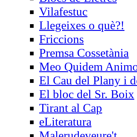
Vilafestuc
Llegeixes o què?!
Friccions
Premsa Cossetània
Meo Quidem Anim
El Cau del Plany i d
El bloc del Sr. Boix
Tirant al Cap
eLiteratura
Malerudeveure't