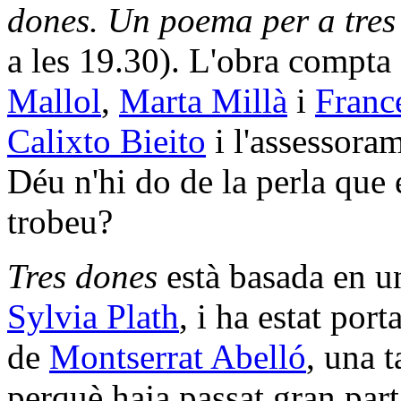
dones. Un poema per a tres
a les 19.30). L'obra compta
Mallol
,
Marta Millà
i
Franc
Calixto Bieito
i l'assessoram
Déu n'hi do de la perla que 
trobeu?
Tres dones
està basada en u
Sylvia Plath
, i ha estat port
de
Montserrat Abelló
, una 
perquè haja passat gran part