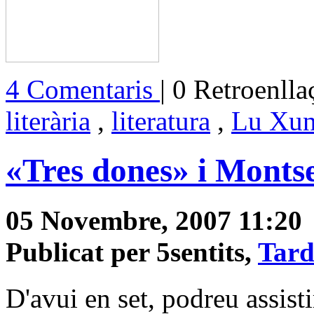
4 Comentaris
| 0 Retroenlla
literària
,
literatura
,
Lu Xu
«Tres dones» i Montse
05 Novembre, 2007 11:20
Publicat per 5sentits,
Tard
D'avui en set, podreu assist