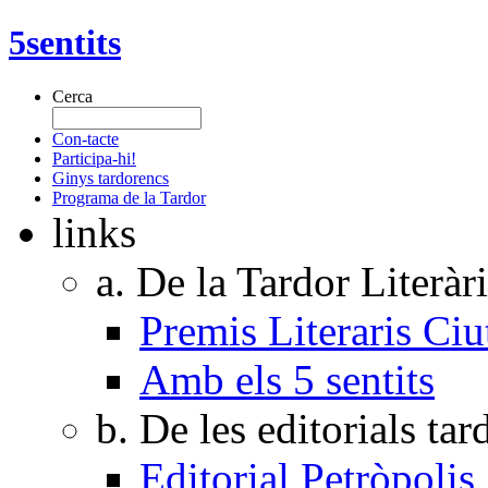
5sentits
Cerca
Con-tacte
Participa-hi!
Ginys tardorencs
Programa de la Tardor
links
a. De la Tardor Literàr
Premis Literaris Ciu
Amb els 5 sentits
b. De les editorials ta
Editorial Petròpolis