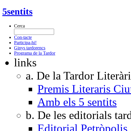
5sentits
Cerca
Con-tacte
Participa-hi!
Ginys tardorencs
Programa de la Tardor
links
a. De la Tardor Literàr
Premis Literaris Ciu
Amb els 5 sentits
b. De les editorials ta
Editorial Petròpolis