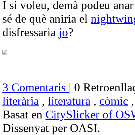
I si voleu, demà podeu anar
sé de què aniria el
nightwin
disfressaria
jo
?
3 Comentaris
| 0 Retroenlla
literària
,
literatura
,
còmic
Basat en
CitySlicker of O
Dissenyat per OASI.