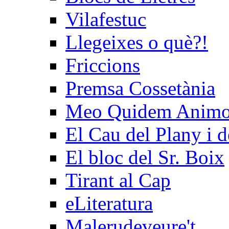
Vilafestuc
Llegeixes o què?!
Friccions
Premsa Cossetània
Meo Quidem Anim
El Cau del Plany i d
El bloc del Sr. Boix
Tirant al Cap
eLiteratura
Malerudeveure't