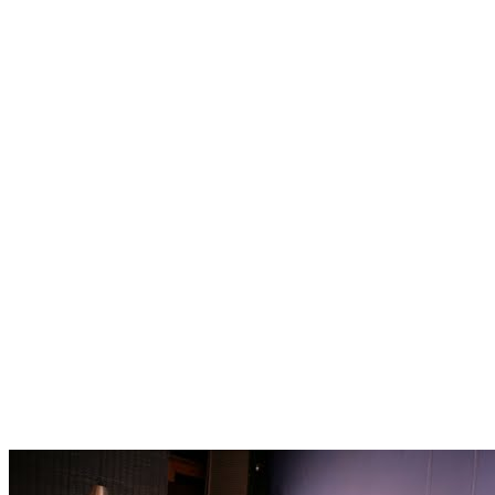
El Reconeixement premi j
Tant les obres guanyadores
troben exposades al pis de
Turba.