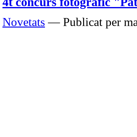
4t concurs fotogràfic "Pa
Novetats
— Publicat per ma
El dissabte 14 de novembre
va dur a terme l'entrega d
fotogràfic "Patrimoni val
Aquest any hi han particip
El jurat d'aquesta edició,
personalitats vincuades a