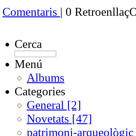
Comentaris
| 0 Retroenllaç
Cerca
Menú
Albums
Categories
General [2]
Novetats [47]
patrimoni-arqueològic 