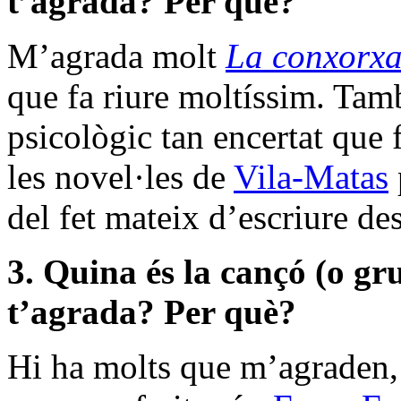
t’agrada? Per què?
M’agrada molt
La conxorxa
que fa riure moltíssim. Ta
psicològic tan encertat que 
les novel·les de
Vila-Matas
del fet mateix d’escriure de
3. Quina és la cançó (o gr
t’agrada? Per què?
Hi ha molts que m’agraden,