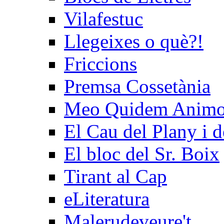
Vilafestuc
Llegeixes o què?!
Friccions
Premsa Cossetània
Meo Quidem Anim
El Cau del Plany i d
El bloc del Sr. Boix
Tirant al Cap
eLiteratura
Malerudeveure't