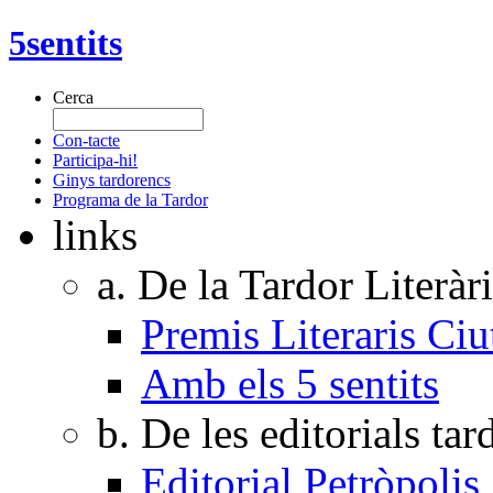
5sentits
Cerca
Con-tacte
Participa-hi!
Ginys tardorencs
Programa de la Tardor
links
a. De la Tardor Literàr
Premis Literaris Ciu
Amb els 5 sentits
b. De les editorials ta
Editorial Petròpolis