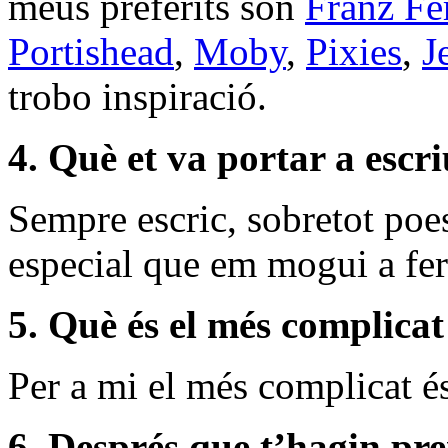
meus preferits són
Franz Fe
Portishead
,
Moby
,
Pixies
,
J
trobo inspiració.
4. Què et va portar a escr
Sempre escric, sobretot poe
especial que em mogui a fer-
5. Què és el més complicat
Per a mi el més complicat és
6. Després que t’hagin pr