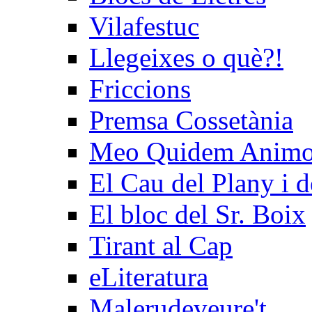
Vilafestuc
Llegeixes o què?!
Friccions
Premsa Cossetània
Meo Quidem Anim
El Cau del Plany i d
El bloc del Sr. Boix
Tirant al Cap
eLiteratura
Malerudeveure't