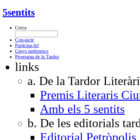
5sentits
Cerca
Con-tacte
Participa-hi!
Ginys tardorencs
Programa de la Tardor
links
a. De la Tardor Literàr
Premis Literaris Ciu
Amb els 5 sentits
b. De les editorials ta
Editorial Petròpolis