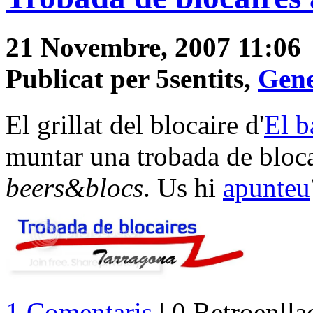
21 Novembre, 2007 11:06
Publicat per 5sentits,
Gene
El grillat del blocaire d'
El b
muntar una trobada de bloca
beers&blocs
. Us hi
apunteu
1 Comentaris
| 0 Retroenll