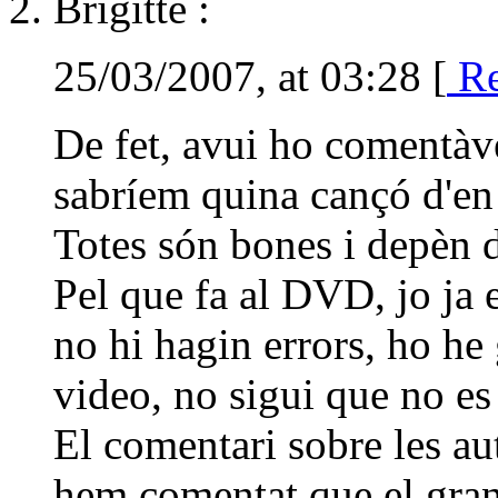
Brigitte :
25/03/2007, at 03:28 [
Re
De fet, avui ho comentà
sabríem quina cançó d'en 
Totes són bones i depèn d
Pel que fa al DVD, jo ja e
no hi hagin errors, ho h
video, no sigui que no es 
El comentari sobre les au
hem comentat que el gran 