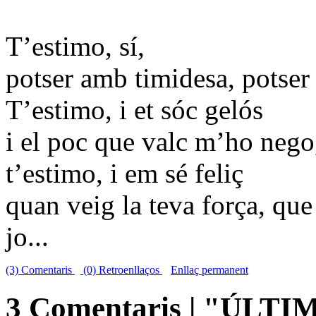
T’estimo, sí,
potser amb timidesa, potser
T’estimo, i et sóc gelós
i el poc que valc m’ho nego
t’estimo, i em sé feliç
quan veig la teva força, que
jo...
(3) Comentaris
(0) Retroenllaços
Enllaç permanent
3 Comentaris | "ÚL