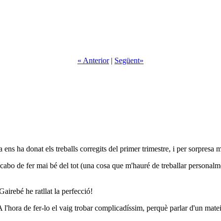
« Anterior
|
Següent»
 ens ha donat els treballs corregits del primer trimestre, i per sorpresa 
cabo de fer mai bé del tot (una cosa que m'hauré de treballar personalme
 Gairebé he ratllat la perfecció!
A l'hora de fer-lo el vaig trobar complicadíssim, perquè parlar d'un matei