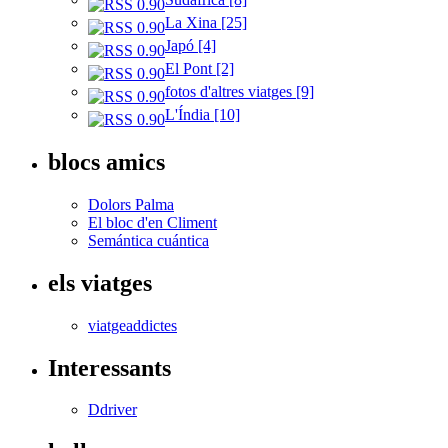
La Xina [25]
Japó [4]
El Pont [2]
fotos d'altres viatges [9]
L'Índia [10]
blocs amics
Dolors Palma
El bloc d'en Climent
Semántica cuántica
els viatges
viatgeaddictes
Interessants
Ddriver