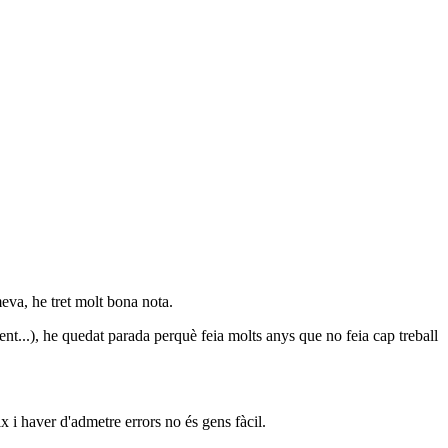
meva, he tret molt bona nota.
nt...), he quedat parada perquè feia molts anys que no feia cap treball
x i haver d'admetre errors no és gens fàcil.