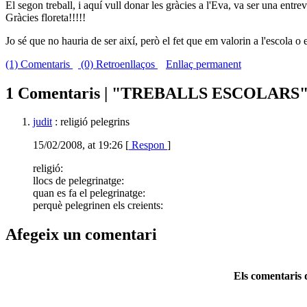
El segon treball, i aquí vull donar les gràcies a l'Eva, va ser una entre
Gràcies floreta!!!!!
Jo sé que no hauria de ser així, però el fet que em valorin a l'escola o 
(1) Comentaris
(0) Retroenllaços
Enllaç permanent
1 Comentaris | "TREBALLS ESCOLARS
judit
: religió pelegrins
15/02/2008, at 19:26 [
Respon
]
religió:
llocs de pelegrinatge:
quan es fa el pelegrinatge:
perquè pelegrinen els creients:
Afegeix un comentari
Els comentaris d