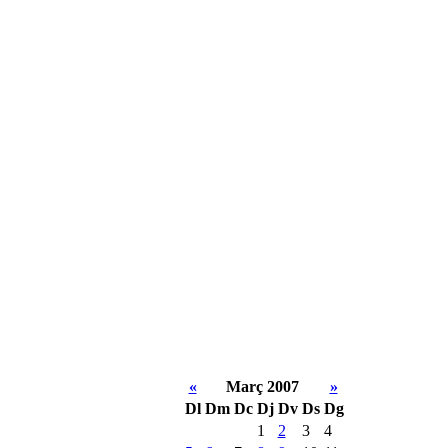
«
Març 2007
»
Dl
Dm
Dc
Dj
Dv
Ds
Dg
1
2
3
4