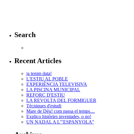
Search
Recent Articles
ja tenim data!
L'ESTIU AL POBLE
EXPERIÈNCIA TELEVISIVA
LA PISCINA MUNICIPAL
REFORÇ D'ESTIU
LA REVOLTA DEL FORMIGUER
Tècniques d'estudi
Mare de Déu! com passa el temps....
Explico històries inventades, o no!
UN NADAL A L'"ESPANYOLA"