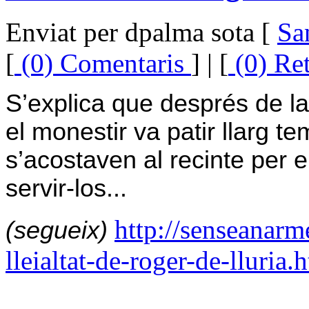
Enviat per dpalma sota [
Sa
[
(0) Comentaris
] | [
(0) Re
S’explica que després de l
el monestir va patir llarg t
s’acostaven al recinte per 
servir-los...
http://senseanarm
(segueix)
lleialtat-de-roger-de-lluria.