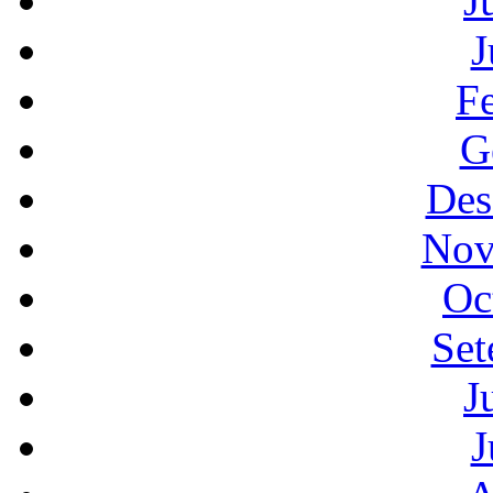
J
J
F
G
Des
Nov
Oc
Set
J
J