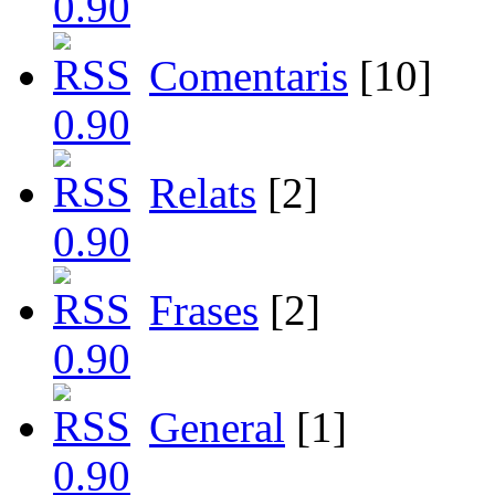
Comentaris
[10]
Relats
[2]
Frases
[2]
General
[1]