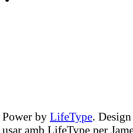
Power by
LifeType
. Desig
usar amb LifeType per Jam