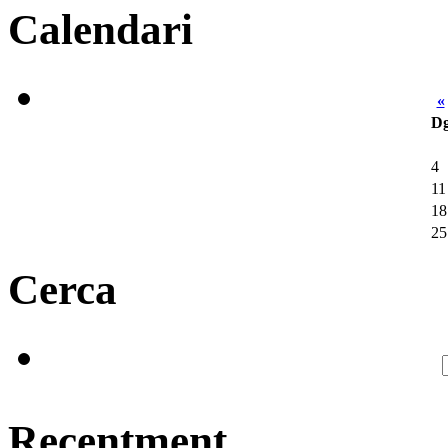
Calendari
«
D
4
11
18
25
Cerca
Recentment