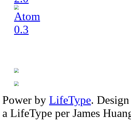
Power by
LifeType
. Desig
a LifeType per James Huan