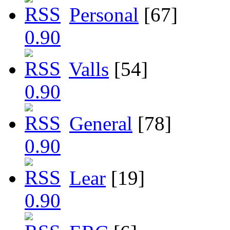
Personal
[67]
Valls
[54]
General
[78]
Lear
[19]