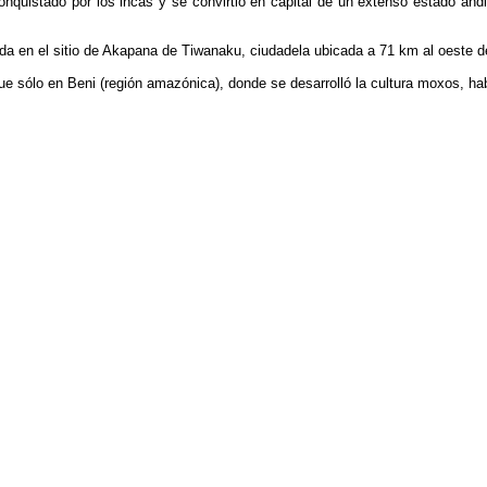
uistado por los incas y se convirtió en capital de un extenso estado andin
da en el sitio de Akapana de Tiwanaku, ciudadela ubicada a 71 km al oeste d
ue sólo en Beni (región amazónica), donde se desarrolló la cultura moxos, ha