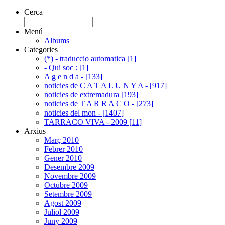
Cerca
Menú
Albums
Categories
(*) - traduccio automatica [1]
- Qui soc : [1]
A g e n d a - [133]
noticies de C A T A L U N Y A - [917]
noticies de extremadura [193]
noticies de T A R R A C O - [273]
noticies del mon - [1407]
TARRACO VIVA - 2009 [11]
Arxius
Març 2010
Febrer 2010
Gener 2010
Desembre 2009
Novembre 2009
Octubre 2009
Setembre 2009
Agost 2009
Juliol 2009
Juny 2009