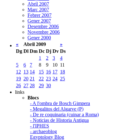
Abril 2007
Març 2007
Febrer 2007
Gener 2007
Desembre 2006
Novembre 2006
Gener 2000
«
Abril 2009
»
Dg
Dl
Dm
Dc
Dj
Dv
Ds
1
2
3
4
5
6
7
8
9
10
11
12
13
14
15
16
17
18
19
20
21
22
23
24
25
26
27
28
29
30
links
Blocs
- A l'ombra de Bosch Gimpera
- Megalitos del Algarve (P)
- De re coquinaria (cuinar a Roma)
- Noticias de Historia Antigua
- l'IPHES
- archaeoblog
Egyptology Blog