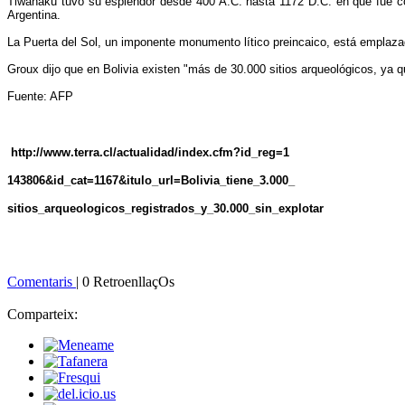
Tiwanaku tuvo su esplendor desde 400 A.C. hasta 1172 D.C. en que fue conq
Argentina.
La Puerta del Sol, un imponente monumento lítico preincaico, está emplaza
Groux dijo que en Bolivia existen "más de 30.000 sitios arqueológicos, ya q
Fuente: AFP
http://www.terra.cl/actualidad/index.cfm?id_reg=1
143806&id_cat=1167&
itulo_url=Bolivia_tiene_3.000_
sitios_arqueologicos_registrados_y_30.000_sin_explotar
Comentaris
| 0 RetroenllaçOs
Comparteix: