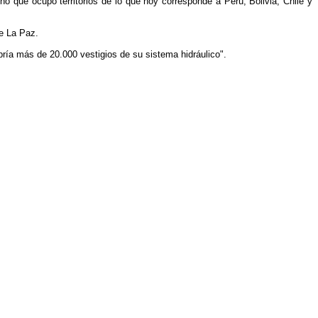
o que ocupó territorios de lo que hoy corresponde a Perú, Bolivia, Chile y
e La Paz.
bría más de 20.000 vestigios de su sistema hidráulico".