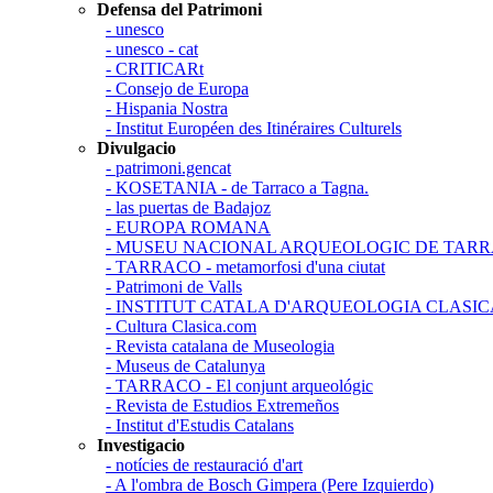
Defensa del Patrimoni
- unesco
- unesco - cat
- CRITICARt
- Consejo de Europa
- Hispania Nostra
- Institut Européen des Itinéraires Culturels
Divulgacio
- patrimoni.gencat
- KOSETANIA - de Tarraco a Tagna.
- las puertas de Badajoz
- EUROPA ROMANA
- MUSEU NACIONAL ARQUEOLOGIC DE TAR
- TARRACO - metamorfosi d'una ciutat
- Patrimoni de Valls
- INSTITUT CATALA D'ARQUEOLOGIA CLASIC
- Cultura Clasica.com
- Revista catalana de Museologia
- Museus de Catalunya
- TARRACO - El conjunt arqueológic
- Revista de Estudios Extremeños
- Institut d'Estudis Catalans
Investigacio
- notícies de restauració d'art
- A l'ombra de Bosch Gimpera (Pere Izquierdo)