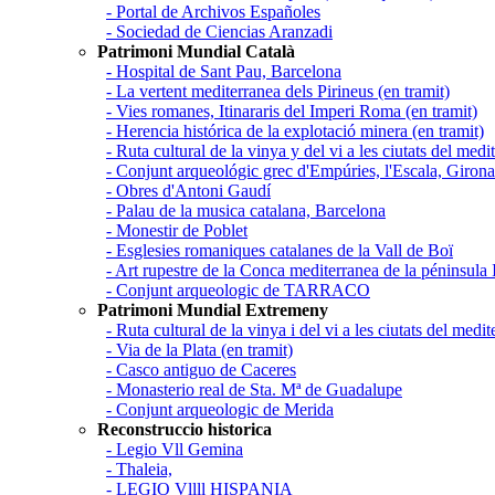
- Portal de Archivos Españoles
- Sociedad de Ciencias Aranzadi
Patrimoni Mundial Català
- Hospital de Sant Pau, Barcelona
- La vertent mediterranea dels Pirineus (en tramit)
- Vies romanes, Itinararis del Imperi Roma (en tramit)
- Herencia histórica de la explotació minera (en tramit)
- Ruta cultural de la vinya y del vi a les ciutats del medit
- Conjunt arqueológic grec d'Empúries, l'Escala, Girona 
- Obres d'Antoni Gaudí
- Palau de la musica catalana, Barcelona
- Monestir de Poblet
- Esglesies romaniques catalanes de la Vall de Boï
- Art rupestre de la Conca mediterranea de la péninsula 
- Conjunt arqueologic de TARRACO
Patrimoni Mundial Extremeny
- Ruta cultural de la vinya i del vi a les ciutats del medit
- Via de la Plata (en tramit)
- Casco antiguo de Caceres
- Monasterio real de Sta. Mª de Guadalupe
- Conjunt arqueologic de Merida
Reconstruccio historica
- Legio Vll Gemina
- Thaleia,
- LEGIO Vllll HISPANIA