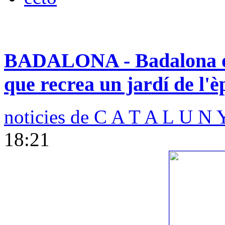
BADALONA - Badalona ob
que recrea un jardí de l'
noticies de C A T A L U N 
18:21