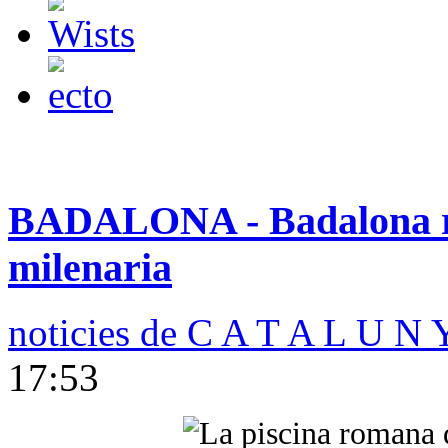
BADALONA - Badalona re
milenaria
noticies de C A T A L U N 
17:53