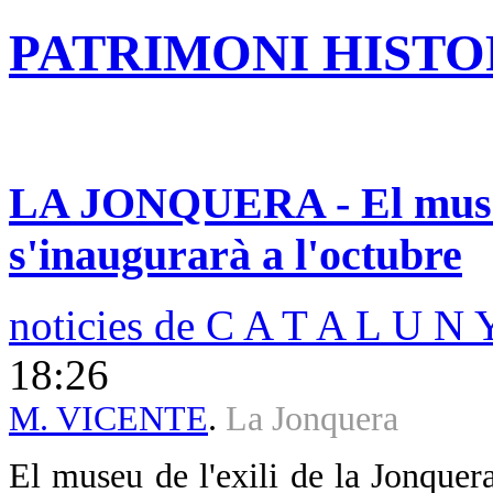
PATRIMONI HISTOR
LA JONQUERA - El museu 
s'inaugurarà a l'octubre
noticies de C A T A L U N 
18:26
M. VICENTE
.
La Jonquera
El museu de l'exili de la Jonquera