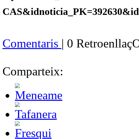
CAS&idnoticia_PK=392630&id
Comentaris
| 0 Retroenllaç
Comparteix: