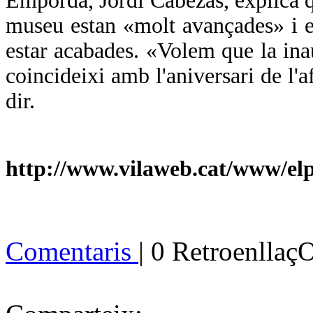
Empordà, Jordi Cabezas, explica que
museu estan «molt avançades» i e
estar acabades. «Volem que la inau
coincideixi amb l'aniversari de l
dir.
http://www.vilaweb.cat/www/el
Comentaris
| 0 Retroenllaç