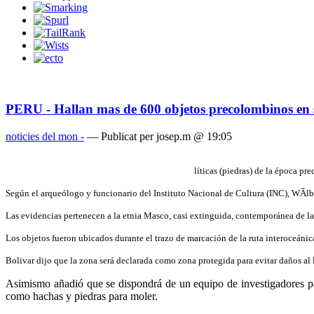
PERU - Hallan mas de 600 objetos precolombinos en 
noticies del mon -
— Publicat per josep.m @ 19:05
líticas (piedras) de la época p
Según el arqueólogo y funcionario del Instituto Nacional de Cultura (INC), WÃ­lber
Las evidencias pertenecen a la etnia Masco, casi extinguida, contemporánea de la
Los objetos fueron ubicados durante el trazo de marcación de la ruta interoceáni
Boli­var dijo que la zona será declarada como zona protegida para evitar daños al
Asimismo añadió que se dispondrá de un equipo de investigadores para
como hachas y piedras para moler.