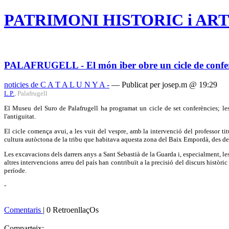
PATRIMONI HISTORIC i ART
PALAFRUGELL - El món iber obre un cicle de conferè
noticies de C A T A L U N Y A -
— Publicat per josep.m @ 19:29
L.P.
.
Palafrugell
El Museu del Suro de Palafrugell ha programat un cicle de set conferències; les 
l'antiguitat.
El cicle comença avui, a les vuit del vespre, amb la intervenció del professor ti
cultura autòctona de la tribu que habitava aquesta zona del Baix Empordà, des del s
Les excavacions dels darrers anys a Sant Sebastià de la Guarda i, especialment, l
altres intervencions arreu del país han contribuït a la precisió del discurs històri
període.
-
Comentaris
| 0 RetroenllaçOs
Comparteix: