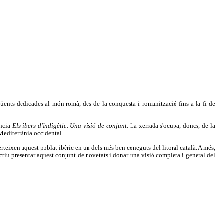
egüents dedicades al món romà, des de la conquesta i romanització fins a la fi de
ència
Els ibers d'Indigètia. Una visió de conjunt.
La xerrada s'ocupa, doncs, de la
 Mediterrània occidental
teixen aquest poblat ibèric en un dels més ben coneguts del litoral català. A més,
bjectiu presentar aquest conjunt de novetats i donar una visió completa i general del