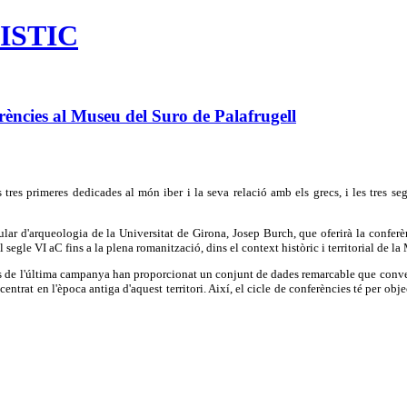
ISTIC
ncies al Museu del Suro de Palafrugell
tres primeres dedicades al món iber i la seva relació amb els grecs, i les tres s
tular d'arqueologia de la Universitat de Girona, Josep Burch, que oferirà la confer
egle VI aC fins a la plena romanització, dins el context històric i territorial de la
es de l'última campanya han proporcionat un conjunt de dades remarcable que conver
c centrat en l'època antiga d'aquest territori. Així, el cicle de conferències té per o