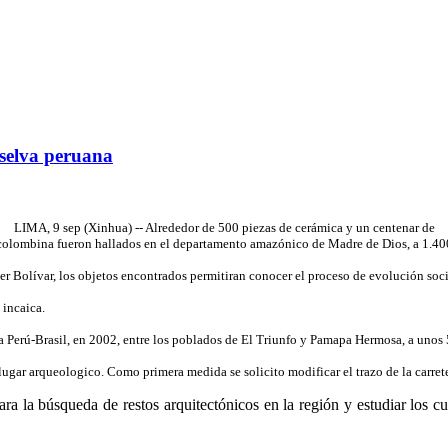
selva peruana
LIMA, 9 sep (Xinhua) -- Alrededor de 500 piezas de cerámica y un centenar de
recolombina fueron hallados en el departamento amazónico de Madre de Dios, a 1.400
 Bolívar, los objetos encontrados permitiran conocer el proceso de evolución social
 incaica.
ca Perú-Brasil, en 2002, entre los poblados de El Triunfo y Pamapa Hermosa, a unos
 lugar arqueologico. Como primera medida se solicito modificar el trazo de la carret
 la búsqueda de restos arquitectónicos en la región y estudiar los cuen