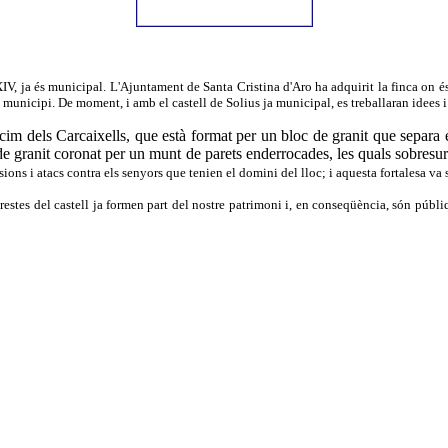
 XIV, ja és municipal. L'Ajuntament de Santa Cristina d'Aro ha adquirit la finca on é
municipi. De moment, i amb el castell de Solius ja municipal, es treballaran idees i
 cim dels Carcaixells, que està format per un bloc de granit que separa e
e granit coronat per un munt de parets enderrocades, les quals sobresurte
sions i atacs contra els senyors que tenien el domini del lloc; i aquesta fortalesa va
estes del castell ja formen part del nostre patrimoni i, en conseqüència, són públique