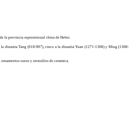
e la provincia septentrional china de Hebei.
 a la dinasti­a Tang (618-907), cinco a la dinasti­a Yuan (1271-1368) y Ming (1368-
, ornamentos oseos y utensilios de ceramica.