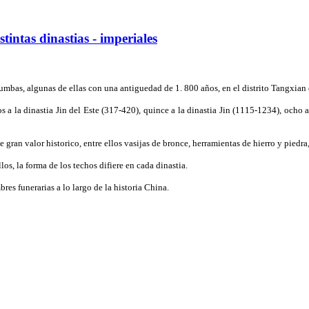
intas dinastias - imperiales
as, algunas de ellas con una antiguedad de 1. 800 años, en el distrito Tangxian d
s a la dinasti­a Jin del Este (317-420), quince a la dinasti­a Jin (1115-1234), ocho
ran valor historico, entre ellos vasijas de bronce, herramientas de hierro y piedra
s, la forma de los techos difiere en cada dinasti­a.
res funerarias a lo largo de la historia China.