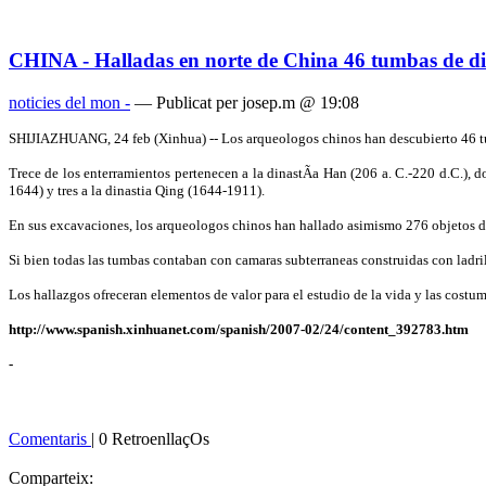
CHINA - Halladas en norte de China 46 tumbas de dist
noticies del mon -
— Publicat per josep.m @ 19:08
SHIJIAZHUANG, 24 feb (Xinhua) -- Los arqueologos chinos han descubierto 46 tumb
Trece de los enterramientos pertenecen a la dinastÃ­a Han (206 a. C.-220 d.C.), do
1644) y tres a la dinasti­a Qing (1644-1911).
En sus excavaciones, los arqueologos chinos han hallado asimismo 276 objetos de g
Si bien todas las tumbas contaban con camaras subterraneas construidas con ladrillo
Los hallazgos ofreceran elementos de valor para el estudio de la vida y las costumb
http://www.spanish.xinhuanet.com/spanish/2007-02/24/content_392783.htm
-
Comentaris
| 0 RetroenllaçOs
Comparteix: