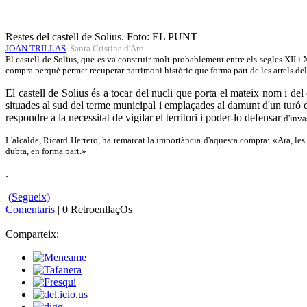
Restes del castell de Solius.
Foto: EL PUNT
JOAN TRILLAS
.
Santa Cristina d'Aro
El castell de Solius, que es va construir molt probablement entre els segles XII i
compra perquè permet recuperar patrimoni històric que forma part de les arrels del 
El castell de Solius és a tocar del nucli que porta el mateix nom i del
situades al sud del terme municipal i emplaçades al damunt d'un turó d
respondre a la necessitat de vigilar el territori i poder-lo defensar
d'inva
L'alcalde, Ricard Herrero, ha remarcat la importància d'aquesta compra: «Ara, les r
dubta, en forma part.»
.
(Segueix)
Comentaris
| 0 RetroenllaçOs
Comparteix: