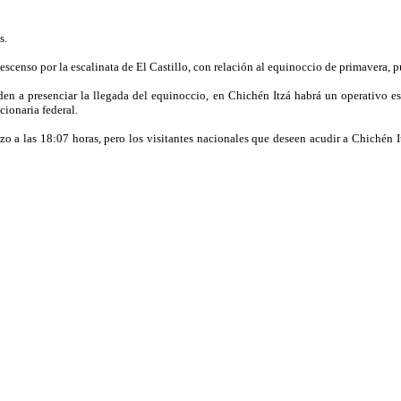
s.
censo por la escalinata de El Castillo, con relación al equinoccio de primavera, pu
en a presenciar la llegada del equinoccio, en Chichén Itzá habrá un operativo espe
ncionaria federal.
o a las 18:07 horas, pero los visitantes nacionales que deseen acudir a Chichén Itz