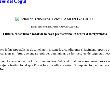
res del Cogul
Detall dels dibuixos. Foto: RAMON GABRIEL
Cultura construirà a tocar de la cova prehistòrica un centre d'interpretació
ys li fan especialistes de tot el món, instant-la a condicionar el jaciment rupestre
arà, en un futur que encara està per determinar, de les mesures de seguretat neces
o es podrà executar mentre Agricultura no desviï el camí rural que actualment passa a 
ra ajuda institucional que l'Estat ha concedit al centre d'interpretació, perquè n
Mor.