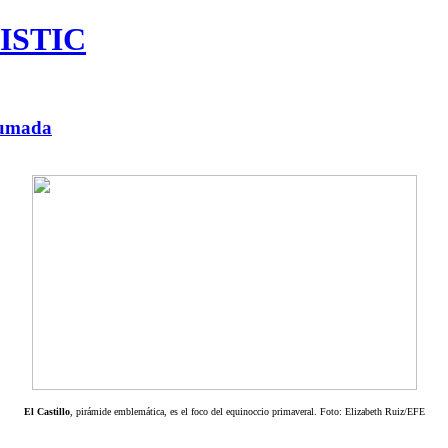
ISTIC
lumada
El Castillo
, pirámide emblemática, es el foco del equinoccio primaveral. Foto: Elizabeth Ruiz/EFE