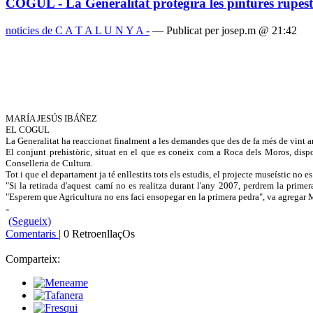
COGUL - La Generalitat protegirà les pintures rupest
noticies de C A T A L U N Y A -
— Publicat per josep.m @ 21:42
MARÍA JESÚS IBÁÑEZ
EL COGUL
La Generalitat ha reaccionat finalment a les demandes que des de fa més de vint an
El conjunt prehistòric, situat en el que es coneix com a Roca dels Moros, dispos
Conselleria de Cultura.
Tot i que el departament ja té enllestits tots els estudis, el projecte museístic n
"Si la retirada d'aquest camí no es realitza durant l'any 2007, perdrem la prime
"Esperem que Agricultura no ens faci ensopegar en la primera pedra", va agregar 
-
(Segueix)
Comentaris
| 0 RetroenllaçOs
Comparteix: