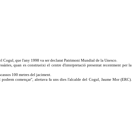
 del Cogul, que l'any 1998 va ser declarat Patrimoni Mundial de la Unesco.
sàries, quan es construeixi el centre d'interpretació presentat recentment per la
escassos 100 metres del jaciment.
o el podrem començar", alertava fa uns dies l'alcalde del Cogul, Jaume Mor (ERC).