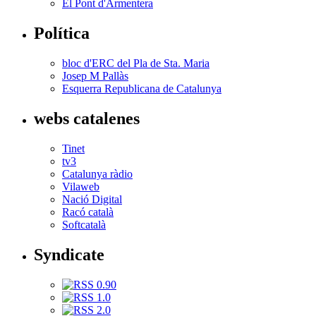
El Pont d'Armentera
Política
bloc d'ERC del Pla de Sta. Maria
Josep M Pallàs
Esquerra Republicana de Catalunya
webs catalenes
Tinet
tv3
Catalunya ràdio
Vilaweb
Nació Digital
Racó català
Softcatalà
Syndicate