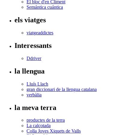
El bloc d'en Climent
Semántica cuántica
els viatges
viatgeaddictes
Interessants
Ddriver
la llengua
Lluís Llach
gran diccionari de la llengua catalana
verbàlia
la meva terra
productes de la terra
La calçotada
Colla Joves Xiquets de Valls