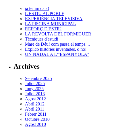
ja tenim data!
L'ESTIU AL POBLE
EXPERIÈNCIA TELEVISIVA
LA PISCINA MUNICIPAL
REFORÇ D'ESTIU
LA REVOLTA DEL FORMIGUER
Tècniques d'estudi
Mare de Déu! com passa el temps....
Explico històries inventades, o no!
UN NADAL A L'"ESPANYOLA"
Archives
Setembre 2025
Juliol 2025
Juny 2025
Juliol 2013
Agost 2012
Abril 2012
Abril 2011
Febrer 2011
Octubre 2010
Agost 2010