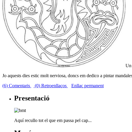
Un 
Jo aquests dies estic molt nerviosa, doncs em dedico a pintar mandale
(6) Comentaris
(0) Retroenllaços
Enllaç permanent
Presentació
Aquí recullo tot el que em passa pel cap...