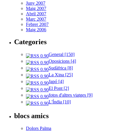
Juny 2007
Maig 2007
Abril 2007
Març 2007
Febrer 2007
Maig 2006
Categories
General [150]
Oposicions [4]
Sudàfrica [8]
La Xina [25]
Japó [4]
El Pont [2]
fotos d'altres viatges [9]
L'Índia [10]
blocs amics
Dolors Palma