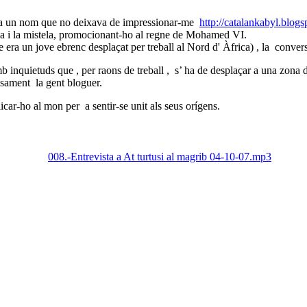
ava un nom que no deixava de impressionar-me
http://catalankabyl.blog
ana i la mistela, promocionant-ho al regne de Mohamed VI.
 era un jove ebrenc desplaçat per treball al Nord d' Àfrica) , la conve
 inquietuds que , per raons de treball ,
s’ ha de desplaçar a una zona 
cisament
la gent bloguer.
licar-ho al mon per
a sentir-se unit als seus orígens.
008.-Entrevista a At turtusi al magrib 04-10-07.mp3