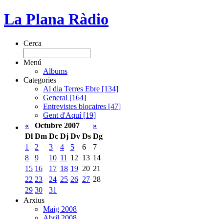
La Plana Ràdio
Cerca
Menú
Albums
Categories
Al dia Terres Ebre [134]
General [164]
Entrevistes blocaires [47]
Gent d'Aquí [19]
«
Octubre 2007
»
Dl
Dm
Dc
Dj
Dv
Ds
Dg
1
2
3
4
5
6
7
8
9
10
11
12
13
14
15
16
17
18
19
20
21
22
23
24
25
26
27
28
29
30
31
Arxius
Maig 2008
Abril 2008