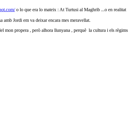
spot.com/
o lo que era lo mateix : At Turtusi al Maghrib ...o en realitat
rsa amb Jordi em va deixar encara mes meravellat.
del mon propera , però alhora llunyana , perquè
la cultura i els règims