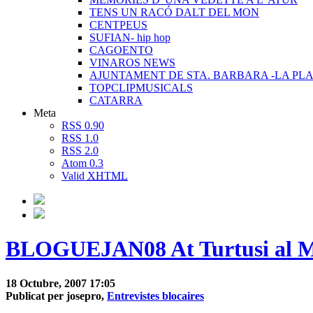
TENS UN RACÓ DALT DEL MON
CENTPEUS
SUFIAN- hip hop
CAGOENTO
VINAROS NEWS
AJUNTAMENT DE STA. BARBARA -LA PLA
TOPCLIPMUSICALS
CATARRA
Meta
RSS 0.90
RSS 1.0
RSS 2.0
Atom 0.3
Valid
XHTML
BLOGUEJAN08 At Turtusi al 
18 Octubre, 2007 17:05
Publicat per josepro,
Entrevistes blocaires