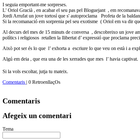
I seguia emportant-me sorpreses.
L' Oriol Gracià , en acabar el seu pas pel Bloguejant , em recoman
Jordi Arrufat un jove tortosí que s' autoproclama Profeta de la bald
Si la recomanació em sorprenia pel seu exotisme ( Oriol em va dir que
Al decurs del mes de 15 minuts de conversa
, descobreixo un jove amb
polítics i religiosos
retallen la llibertat d’ expressió que proclama pre
Això pot ser és lo que
l’ exhorta a
escriure lo que veu on està i a exp
Algú em deia , que era una de les xerrades que mes
l’ havia captivat.
Si la vols escoltar, jutja tu mateix.
Comentaris
| 0 RetroenllaçOs
Comentaris
Afegeix un comentari
Tema