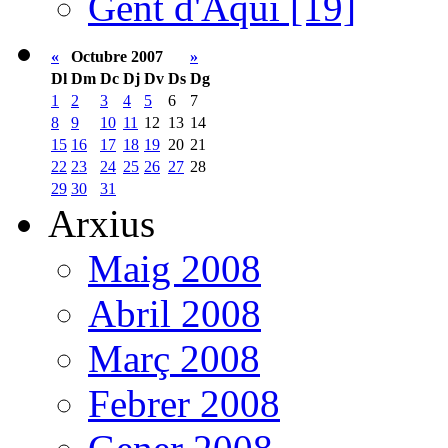
Gent d'Aquí [19]
«
Octubre 2007
»
Dl
Dm
Dc
Dj
Dv
Ds
Dg
1
2
3
4
5
6
7
8
9
10
11
12
13
14
15
16
17
18
19
20
21
22
23
24
25
26
27
28
29
30
31
Arxius
Maig 2008
Abril 2008
Març 2008
Febrer 2008