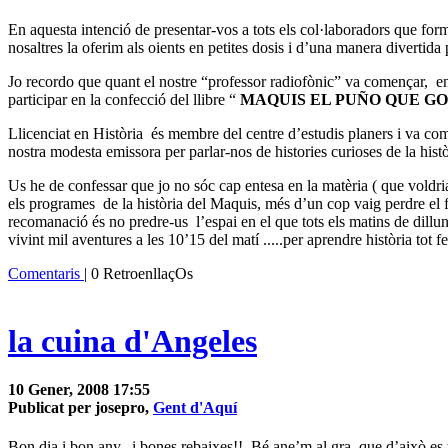
En aquesta intenció de presentar-vos a tots els col·laboradors que for
nosaltres la oferim als oients en petites dosis i d’una manera divertida
Jo recordo que quant el nostre “professor radiofònic” va començar,
en
participar en la confecció del llibre “
MAQUIS EL PUÑO QUE G
Llicenciat en Història
és membre del centre d’estudis planers i va com
nostra modesta emissora per parlar-nos de histories curioses de la his
Us he de confessar que jo no sóc cap entesa en la matèria ( que voldri
els programes
de la història del Maquis, més d’un cop vaig perdre el fi
recomanació és no predre-us l’espai en el que tots els matins de dillun
vivint mil aventures a les 10’15 del matí .....per aprendre història tot f
Comentaris
| 0 RetroenllaçOs
la cuina d'Angeles
10 Gener, 2008 17:55
Publicat per josepro,
Gent d'Aquí
Bon dia i bon any...i bones rebaixes!!
Bé ane’m al gra, que d’això es t