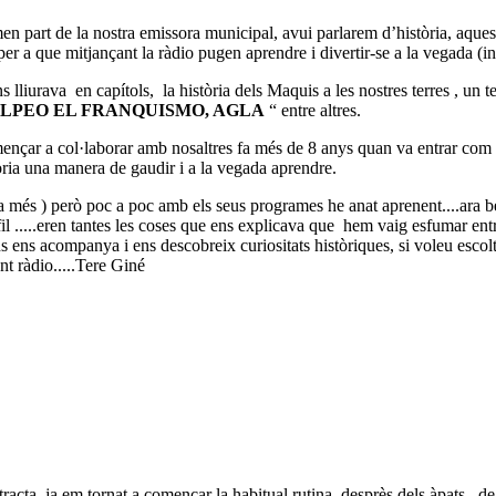
men part de la nostra emissora municipal, avui parlarem d’història, aques
 per a que mitjançant la ràdio pugen aprendre i divertir-se a la vegada (i
s lliurava
en capítols,
la història dels Maquis a les nostres terres , un 
OLPEO EL FRANQUISMO, AGLA
“ entre altres.
ençar a col·laborar amb nosaltres fa més de 8 anys quan va entrar com a 
tòria una manera de gaudir
i a la vegada aprendre.
a més ) però poc a poc amb els seus programes he anat aprenent....ara b
l .....eren tantes les coses que ens explicava que
hem vaig esfumar ent
s ens acompanya i ens descobreix curiositats històriques, si voleu escol
ent ràdio.....Tere Giné
racta, ja em tornat a començar la habitual rutina, desprès dels àpats , d