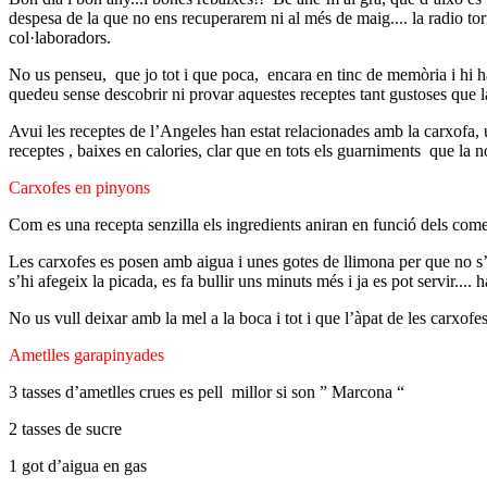
despesa de la que no ens recuperarem ni al més de maig.... la radio torna
col·laboradors.
No us penseu,
que jo tot i que poca,
encara en tinc de memòria i hi h
quedeu sense descobrir ni provar aquestes receptes tant gustoses que l
Avui les receptes de l’Angeles han estat relacionades amb la carxofa, un
receptes , baixes en calories, clar que en tots els guarniments
que la no
Carxofes en pinyons
Com es una recepta senzilla els ingredients aniran en funció dels come
Les carxofes es posen amb aigua i unes gotes de llimona per que no s’en
s’hi afegeix la picada, es fa bullir uns minuts més i ja es pot servir...
No us vull deixar amb la mel a la boca i tot i que l’àpat de les carxof
Ametlles garapinyades
3 tasses d’ametlles crues es pell
millor si son ” Marcona “
2 tasses de sucre
1 got d’aigua en gas