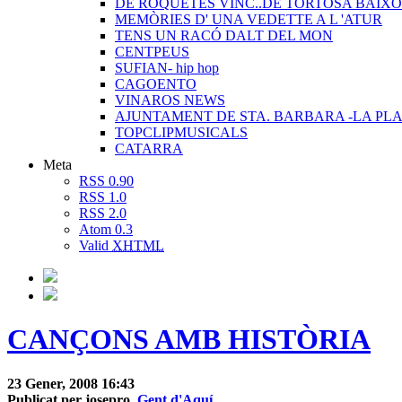
DE ROQUETES VINC..DE TORTOSA BAIXO
MEMÒRIES D' UNA VEDETTE A L 'ATUR
TENS UN RACÓ DALT DEL MON
CENTPEUS
SUFIAN- hip hop
CAGOENTO
VINAROS NEWS
AJUNTAMENT DE STA. BARBARA -LA PLA
TOPCLIPMUSICALS
CATARRA
Meta
RSS 0.90
RSS 1.0
RSS 2.0
Atom 0.3
Valid
XHTML
CANÇONS AMB HISTÒRIA
23 Gener, 2008 16:43
Publicat per josepro,
Gent d'Aquí