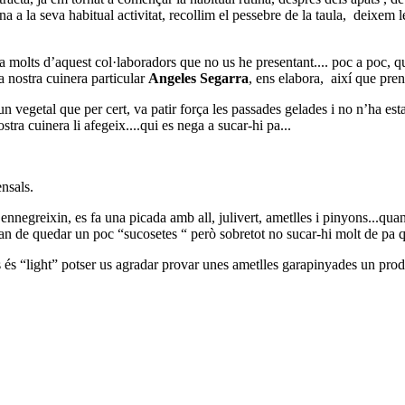
 a la seva habitual activitat, recollim el pessebre de la taula,
deixem le
a molts d’aquest col·laboradors que no us he presentant.... poc a poc, qu
a nostra cuinera particular
Angeles Segarra
, ens elabora,
així que pren
 vegetal que per cert, va patir força les passades gelades i no n’ha esta
stra cuinera li afegeix....qui es nega a sucar-hi pa...
nsals.
negreixin, es fa una picada amb all, julivert, ametlles i pinyons...quant
. han de quedar un poc “sucosetes “ però sobretot no sucar-hi molt de pa qu
es és “light” potser us agradar provar unes ametlles garapinyades un pro