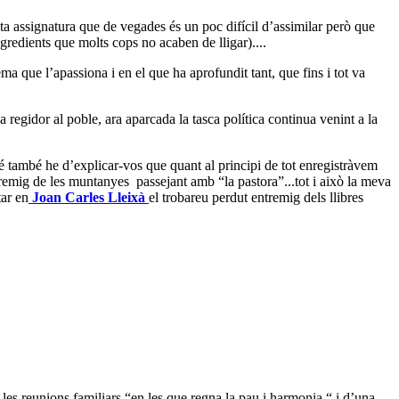
ta assignatura que de vegades és un poc difícil d’assimilar però que
ngredients que molts cops no acaben de lligar)....
tema que l’apassiona i en el que ha aprofundit tant, que fins i tot va
regidor al poble, ara aparcada la tasca política continua venint a la
é també he d’explicar-vos que quant al principi de tot enregistràvem
remig de les muntanyes
passejant amb “la pastora”...tot i això la meva
tar en
Joan Carles Lleixà
el trobareu perdut entremig dels llibres
e les reunions familiars “en les que regna la pau i harmonia “ i d’una