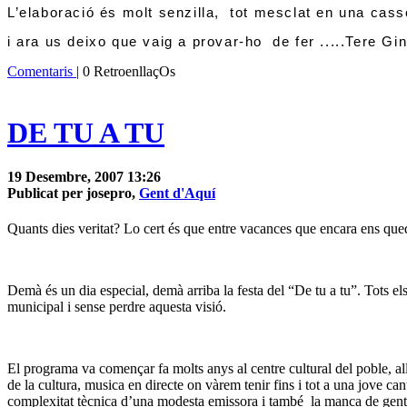
L’elaboració és molt senzilla,
tot mesclat en una casso
i ara us deixo que vaig a provar-ho de fer .....Tere Gi
Comentaris
| 0 RetroenllaçOs
DE TU A TU
19 Desembre, 2007 13:26
Publicat per josepro,
Gent d'Aquí
Quants dies veritat? Lo cert és que entre vacances que encara ens qued
Demà és un dia especial, demà arriba la festa del “De tu a tu”. Tots els
municipal i sense perdre aquesta visió.
El programa va començar fa molts anys al centre cultural del poble, al
de la cultura, musica en directe on vàrem tenir fins i tot a una jove cant
complexitat tècnica d’una modesta emissora i també
la manca de gent