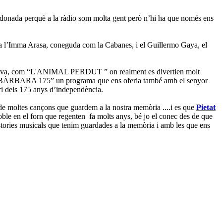
be donada perquè a la ràdio som molta gent però n’hi ha que només ens
dora l’Imma Arasa, coneguda com la Cabanes, i el Guillermo Gaya, el
rdava, com “L'ANIMAL PERDUT ” on realment es divertien molt
RBARA 175” un programa que ens oferia també amb el senyor
ari dels 175 anys d’independència.
moltes cançons que guardem a la nostra memòria ....i es que
Pietat
 poble en el forn que regenten fa molts anys, bé jo el conec des de que
histories musicals que tenim guardades a la memòria i amb les que ens