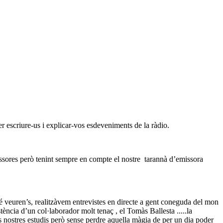
r escriure-us i explicar-vos esdeveniments de la ràdio.
sores però tenint sempre en compte el nostre
tarannà d’emissora
bé veuren’s, realitzàvem entrevistes en directe a gent coneguda del mon
ència d’un col·laborador molt tenaç , el Tomàs Ballesta .....la
 nostres estudis però sense perdre aquella màgia de per un dia poder