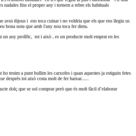
s nadales fins el proper any i tornem a rebre els habituals
e avui dijous i ens toca cuinar i no voldria que els que ens llegiu us
eu bona nota que amb l'any nou toca fer dieta.
t un any prolífic,
tot i això , es un producte molt emprat en les
 ho tenim a punt bullim les carxofes i quan aquestes ja estiguin fetes
e després tot això costa molt de fer baixar......
ducte dolç que se sol comprar però que és molt fàcil d’elaborar