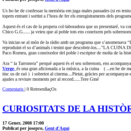
Us ho he de confessar la memòria em juga males passades (si en teniu 
topem entrant i sortint a l’hora de fer els enregistraments dels program
Aquest és el cas de la propera col·laboradora que us presentaré, va c
Chico G.G...... ja veieu que al poble tots ens coneixem pels sobreno
Va iniciar-se al món de la ràdio amb un programa que s’anomenava
reproduint el so d’animals i tenint que descobrir-los....”L
Paco Romeu, gran coneixedor del poble i escriptor de molta de la histò
Ara “ la Tarronera” perquè aquest és el seu sobrenom, ens acompan
Verge
,
és una gran aficionada a la música, a la cuina ( ...en be de men
tinc us de raó ) i sobretot al cinema....Pietat, gràcies per acompanya
ajudes a reviure moments per al record......Tere Giné
Comentaris
| 0 RetroenllaçOs
CURIOSITATS DE LA HISTÒ
17 Gener, 2008 17:00
Publicat per josepro,
Gent d'Aquí