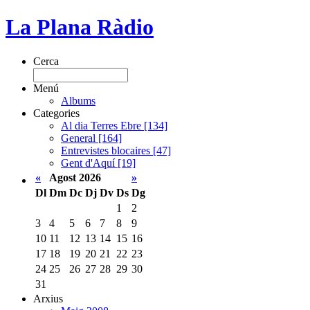
La Plana Ràdio
Cerca
Menú
Albums
Categories
Al dia Terres Ebre [134]
General [164]
Entrevistes blocaires [47]
Gent d'Aquí [19]
«
Agost 2026
»
Dl
Dm
Dc
Dj
Dv
Ds
Dg
1
2
3
4
5
6
7
8
9
10
11
12
13
14
15
16
17
18
19
20
21
22
23
24
25
26
27
28
29
30
31
Arxius