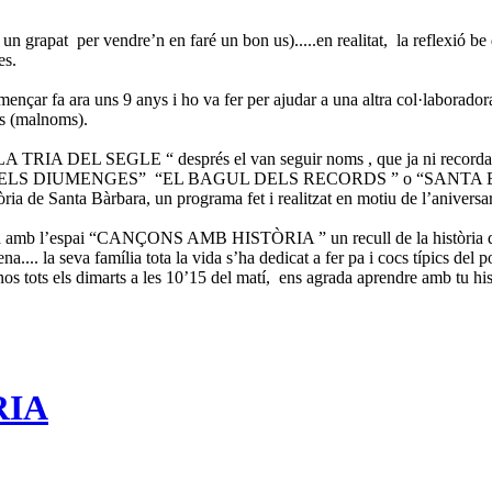
un grapat per vendre’n en faré un bon us).....en realitat, la reflexió 
es.
omençar fa ara uns 9 anys i ho va fer per ajudar a una altra col·labora
ms (malnoms).
 “LA TRIA DEL SEGLE “ després el van seguir noms , que ja ni reco
A CUINA DELS DIUMENGES” “EL BAGUL DELS RECORDS ” o “SANTA BÀ
ria de Santa Bàrbara, un programa fet i realitzat en motiu de l’anivers
ya amb l’espai “CANÇONS AMB HISTÒRIA ” un recull de la història de 
a.... la seva família tota la vida s’ha dedicat a fer pa i cocs típics del
r-nos tots els dimarts a les 10’15 del matí, ens agrada aprendre amb tu 
RIA