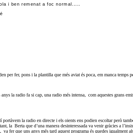
la i ben remenat a foc normal.....
né
en per fer, pons i la plantilla que més aviat és poca, em manca temps pe
 anys la radio fa si cap, una radio més intensa,
com aquestes grans emis
lí portàvem la radio en directe i els oients ens podien escoltar però tam
ant, la
Berta que d’una manera desinteressada va venir gràcies a l’insist
,
va fer que uns anys més tard aquest programa és quedes igualment als