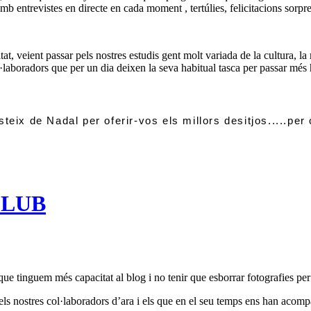
mb entrevistes en directe en cada moment , tertúlies, felicitacions sorpre
t, veient passar pels nostres estudis gent molt variada de la cultura, la 
ol·laboradors que per un dia deixen la seva habitual tasca per passar més
ix de Nadal per oferir-vos els millors desitjos.....per
CLUB
que tinguem més capacitat al blog i no tenir que esborrar fotografies per
 els nostres col·laboradors d’ara i els que en el seu temps ens han acomp